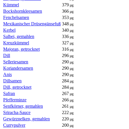
Kümmel
379
µg
Bockshornkleesamen
366
µg
Fenchelsamen
353
µg
Mexikanischer Drüsengänsefuß
348
µg
Kerbel
340
µg
Salbei, gemahlen
336
µg
Kreuzkümmel
327
µg
Majoran, getrocknet
316
µg
Dill
296
µg
Selleriesamen
290
µg
Koriandersamen
290
µg
Anis
290
µg
Dillsamen
284
µg
Dill, getrocknet
284
µg
Safran
267
µg
Pfefferminze
266
µg
Senfkörner, gemahlen
261
µg
Sriracha-Sauce
222
µg
Gewürznelken, gemahlen
220
µg
Currypulver
200
µg