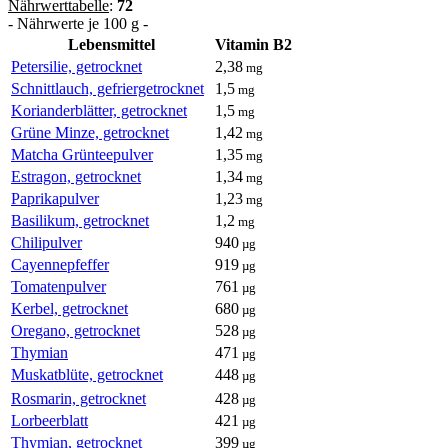
Nährwerttabelle
:
72
- Nährwerte je 100 g -
Lebensmittel
Vitamin B2
Petersilie, getrocknet
2,38
mg
Schnittlauch, gefriergetrocknet
1,5
mg
Korianderblätter, getrocknet
1,5
mg
Grüne Minze, getrocknet
1,42
mg
Matcha Grünteepulver
1,35
mg
Estragon, getrocknet
1,34
mg
Paprikapulver
1,23
mg
Basilikum, getrocknet
1,2
mg
Chilipulver
940
µg
Cayennepfeffer
919
µg
Tomatenpulver
761
µg
Kerbel, getrocknet
680
µg
Oregano, getrocknet
528
µg
Thymian
471
µg
Muskatblüte, getrocknet
448
µg
Rosmarin, getrocknet
428
µg
Lorbeerblatt
421
µg
Thymian, getrocknet
399
µg