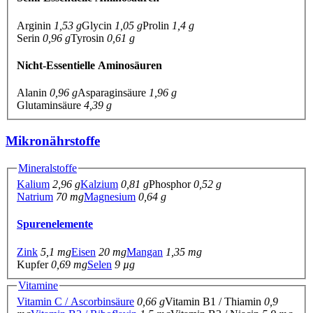
Arginin
1,53 g
Glycin
1,05 g
Prolin
1,4 g
Serin
0,96 g
Tyrosin
0,61 g
Nicht-Essentielle Aminosäuren
Alanin
0,96 g
Asparaginsäure
1,96 g
Glutaminsäure
4,39 g
Mikronährstoffe
Mineralstoffe
Kalium
2,96 g
Kalzium
0,81 g
Phosphor
0,52 g
Natrium
70 mg
Magnesium
0,64 g
Spurenelemente
Zink
5,1 mg
Eisen
20 mg
Mangan
1,35 mg
Kupfer
0,69 mg
Selen
9 µg
Vitamine
Vitamin C / Ascorbinsäure
0,66 g
Vitamin B1 / Thiamin
0,9