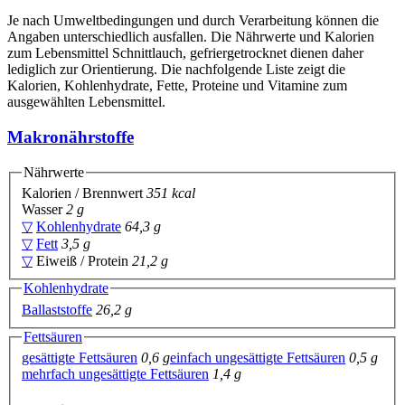
Je nach Umweltbedingungen und durch Verarbeitung können die
Angaben unterschiedlich ausfallen. Die Nährwerte und Kalorien
zum Lebensmittel Schnittlauch, gefriergetrocknet dienen daher
lediglich zur Orientierung. Die nachfolgende Liste zeigt die
Kalorien, Kohlenhydrate, Fette, Proteine und Vitamine zum
ausgewählten Lebensmittel.
Makronährstoffe
Nährwerte
Kalorien / Brennwert
351 kcal
Wasser
2 g
▽
Kohlenhydrate
64,3 g
▽
Fett
3,5 g
▽
Eiweiß / Protein
21,2 g
Kohlenhydrate
Ballaststoffe
26,2 g
Fettsäuren
gesättigte Fettsäuren
0,6 g
einfach ungesättigte Fettsäuren
0,5 g
mehrfach ungesättigte Fettsäuren
1,4 g