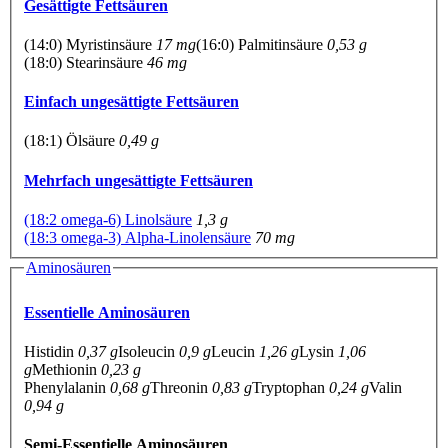
Gesättigte Fettsäuren
(14:0) Myristinsäure
17 mg
(16:0) Palmitinsäure
0,53 g
(18:0) Stearinsäure
46 mg
Einfach ungesättigte Fettsäuren
(18:1) Ölsäure
0,49 g
Mehrfach ungesättigte Fettsäuren
(18:2 omega-6) Linolsäure
1,3 g
(18:3 omega-3) Alpha-Linolensäure
70 mg
Aminosäuren
Essentielle Aminosäuren
Histidin
0,37 g
Isoleucin
0,9 g
Leucin
1,26 g
Lysin
1,06
g
Methionin
0,23 g
Phenylalanin
0,68 g
Threonin
0,83 g
Tryptophan
0,24 g
Valin
0,94 g
Semi-Essentielle Aminosäuren