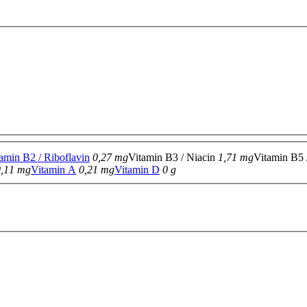
amin B2 / Riboflavin
0,27 mg
Vitamin B3 / Niacin
1,71 mg
Vitamin B5 
0,11 mg
Vitamin A
0,21 mg
Vitamin D
0 g