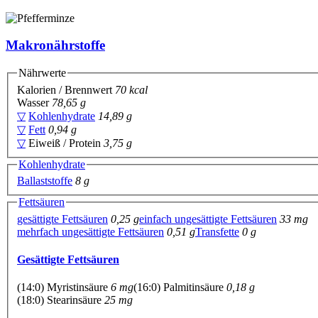
Makronährstoffe
Nährwerte
Kalorien / Brennwert
70 kcal
Wasser
78,65 g
▽
Kohlenhydrate
14,89 g
▽
Fett
0,94 g
▽
Eiweiß / Protein
3,75 g
Kohlenhydrate
Ballaststoffe
8 g
Fettsäuren
gesättigte Fettsäuren
0,25 g
einfach ungesättigte Fettsäuren
33 mg
mehrfach ungesättigte Fettsäuren
0,51 g
Transfette
0 g
Gesättigte Fettsäuren
(14:0) Myristinsäure
6 mg
(16:0) Palmitinsäure
0,18 g
(18:0) Stearinsäure
25 mg