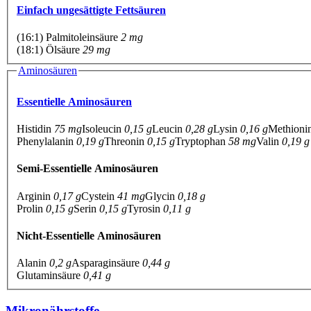
Einfach ungesättigte Fettsäuren
(16:1) Palmitoleinsäure
2 mg
(18:1) Ölsäure
29 mg
Aminosäuren
Essentielle Aminosäuren
Histidin
75 mg
Isoleucin
0,15 g
Leucin
0,28 g
Lysin
0,16 g
Methioni
Phenylalanin
0,19 g
Threonin
0,15 g
Tryptophan
58 mg
Valin
0,19 g
Semi-Essentielle Aminosäuren
Arginin
0,17 g
Cystein
41 mg
Glycin
0,18 g
Prolin
0,15 g
Serin
0,15 g
Tyrosin
0,11 g
Nicht-Essentielle Aminosäuren
Alanin
0,2 g
Asparaginsäure
0,44 g
Glutaminsäure
0,41 g
Mikronährstoffe