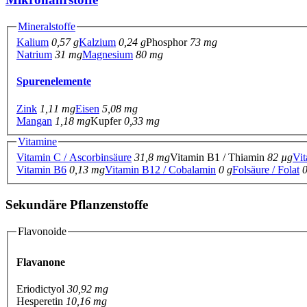
Mineralstoffe
Kalium
0,57 g
Kalzium
0,24 g
Phosphor
73 mg
Natrium
31 mg
Magnesium
80 mg
Spurenelemente
Zink
1,11 mg
Eisen
5,08 mg
Mangan
1,18 mg
Kupfer
0,33 mg
Vitamine
Vitamin C / Ascorbinsäure
31,8 mg
Vitamin B1 / Thiamin
82 µg
Vit
Vitamin B6
0,13 mg
Vitamin B12 / Cobalamin
0 g
Folsäure / Folat
Sekundäre Pflanzenstoffe
Flavonoide
Flavanone
Eriodictyol
30,92 mg
Hesperetin
10,16 mg