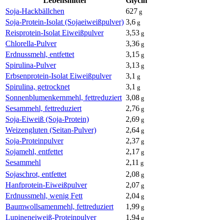
Lebensmittel
Glycin
Soja-Hackbällchen
627
g
Soja-Protein-Isolat (Sojaeiweißpulver)
3,6
g
Reisprotein-Isolat Eiweißpulver
3,53
g
Chlorella-Pulver
3,36
g
Erdnussmehl, entfettet
3,15
g
Spirulina-Pulver
3,13
g
Erbsenprotein-Isolat Eiweißpulver
3,1
g
Spirulina, getrocknet
3,1
g
Sonnenblumenkernmehl, fettreduziert
3,08
g
Sesammehl, fettreduziert
2,76
g
Soja-Eiweiß (Soja-Protein)
2,69
g
Weizengluten (Seitan-Pulver)
2,64
g
Soja-Proteinpulver
2,37
g
Sojamehl, entfettet
2,17
g
Sesammehl
2,11
g
Sojaschrot, entfettet
2,08
g
Hanfprotein-Eiweißpulver
2,07
g
Erdnussmehl, wenig Fett
2,04
g
Baumwollsamenmehl, fettreduziert
1,99
g
Lupineneiweiß-Proteinpulver
1,94
g