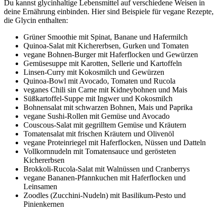
Du kannst glycinhaltige Lebensmittel auf verschiedene Weisen in
deine Ernährung einbinden. Hier sind Beispiele für vegane Rezepte,
die Glycin enthalten:
Grüner Smoothie mit Spinat, Banane und Hafermilch
Quinoa-Salat mit Kichererbsen, Gurken und Tomaten
vegane Bohnen-Burger mit Haferflocken und Gewürzen
Gemüsesuppe mit Karotten, Sellerie und Kartoffeln
Linsen-Curry mit Kokosmilch und Gewürzen
Quinoa-Bowl mit Avocado, Tomaten und Rucola
veganes Chili sin Carne mit Kidneybohnen und Mais
Süßkartoffel-Suppe mit Ingwer und Kokosmilch
Bohnensalat mit schwarzen Bohnen, Mais und Paprika
vegane Sushi-Rollen mit Gemüse und Avocado
Couscous-Salat mit gegrilltem Gemüse und Kräutern
Tomatensalat mit frischen Kräutern und Olivenöl
vegane Proteinriegel mit Haferflocken, Nüssen und Datteln
Vollkornnudeln mit Tomatensauce und gerösteten
Kichererbsen
Brokkoli-Rucola-Salat mit Walnüssen und Cranberrys
vegane Bananen-Pfannkuchen mit Haferflocken und
Leinsamen
Zoodles (Zucchini-Nudeln) mit Basilikum-Pesto und
Pinienkernen