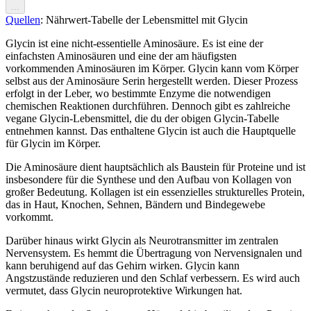
...
Quellen
: Nährwert-Tabelle der Lebensmittel mit Glycin
Glycin ist eine nicht-essentielle Aminosäure. Es ist eine der
einfachsten Aminosäuren und eine der am häufigsten
vorkommenden Aminosäuren im Körper. Glycin kann vom Körper
selbst aus der Aminosäure Serin hergestellt werden. Dieser Prozess
erfolgt in der Leber, wo bestimmte Enzyme die notwendigen
chemischen Reaktionen durchführen. Dennoch gibt es zahlreiche
vegane Glycin-Lebensmittel, die du der obigen Glycin-Tabelle
entnehmen kannst. Das enthaltene Glycin ist auch die Hauptquelle
für Glycin im Körper.
Die Aminosäure dient hauptsächlich als Baustein für Proteine und ist
insbesondere für die Synthese und den Aufbau von Kollagen von
großer Bedeutung. Kollagen ist ein essenzielles strukturelles Protein,
das in Haut, Knochen, Sehnen, Bändern und Bindegewebe
vorkommt.
Darüber hinaus wirkt Glycin als Neurotransmitter im zentralen
Nervensystem. Es hemmt die Übertragung von Nervensignalen und
kann beruhigend auf das Gehirn wirken. Glycin kann
Angstzustände reduzieren und den Schlaf verbessern. Es wird auch
vermutet, dass Glycin neuroprotektive Wirkungen hat.