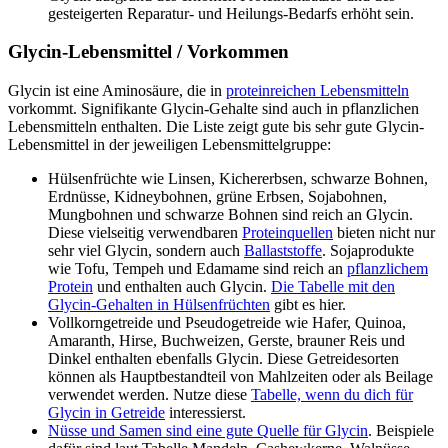
gesteigerten Reparatur- und Heilungs-Bedarfs erhöht sein.
Glycin-Lebensmittel / Vorkommen
Glycin ist eine Aminosäure, die in
proteinreichen Lebensmitteln
vorkommt. Signifikante Glycin-Gehalte sind auch in pflanzlichen
Lebensmitteln enthalten. Die Liste zeigt gute bis sehr gute Glycin-
Lebensmittel in der jeweiligen Lebensmittelgruppe:
Hülsenfrüchte wie Linsen, Kichererbsen, schwarze Bohnen,
Erdnüsse, Kidneybohnen, grüne Erbsen, Sojabohnen,
Mungbohnen und schwarze Bohnen sind reich an Glycin.
Diese vielseitig verwendbaren
Proteinquellen
bieten nicht nur
sehr viel Glycin, sondern auch
Ballaststoffe
. Sojaprodukte
wie Tofu, Tempeh und Edamame sind reich an
pflanzlichem
Protein
und enthalten auch Glycin.
Die Tabelle mit den
Glycin-Gehalten in Hülsenfrüchten
gibt es hier.
Vollkorngetreide und Pseudogetreide wie Hafer, Quinoa,
Amaranth, Hirse, Buchweizen, Gerste, brauner Reis und
Dinkel enthalten ebenfalls Glycin. Diese Getreidesorten
können als Hauptbestandteil von Mahlzeiten oder als Beilage
verwendet werden. Nutze diese
Tabelle, wenn du dich für
Glycin in Getreide
interessierst.
Nüsse und Samen sind eine gute Quelle für Glycin
. Beispiele