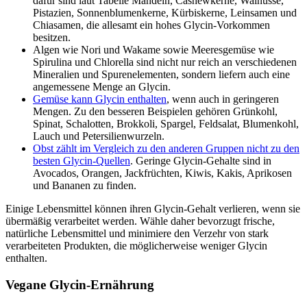
dafür sind laut Tabelle Mandeln, Cashewkerne, Walnüsse,
Pistazien, Sonnenblumenkerne, Kürbiskerne, Leinsamen und
Chiasamen, die allesamt ein hohes Glycin-Vorkommen
besitzen.
Algen wie Nori und Wakame sowie Meeresgemüse wie
Spirulina und Chlorella sind nicht nur reich an verschiedenen
Mineralien und Spurenelementen, sondern liefern auch eine
angemessene Menge an Glycin.
Gemüse kann Glycin enthalten
, wenn auch in geringeren
Mengen. Zu den besseren Beispielen gehören Grünkohl,
Spinat, Schalotten, Brokkoli, Spargel, Feldsalat, Blumenkohl,
Lauch und Petersilienwurzeln.
Obst zählt im Vergleich zu den anderen Gruppen nicht zu den
besten Glycin-Quellen
. Geringe Glycin-Gehalte sind in
Avocados, Orangen, Jackfrüchten, Kiwis, Kakis, Aprikosen
und Bananen zu finden.
Einige Lebensmittel können ihren Glycin-Gehalt verlieren, wenn sie
übermäßig verarbeitet werden. Wähle daher bevorzugt frische,
natürliche Lebensmittel und minimiere den Verzehr von stark
verarbeiteten Produkten, die möglicherweise weniger Glycin
enthalten.
Vegane Glycin-Ernährung