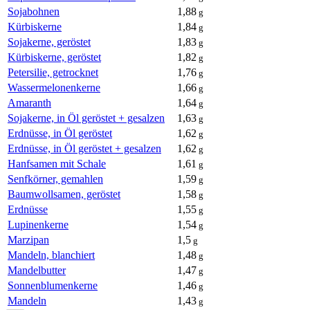
Sojabohnen
1,88
g
Kürbiskerne
1,84
g
Sojakerne, geröstet
1,83
g
Kürbiskerne, geröstet
1,82
g
Petersilie, getrocknet
1,76
g
Wassermelonenkerne
1,66
g
Amaranth
1,64
g
Sojakerne, in Öl geröstet + gesalzen
1,63
g
Erdnüsse, in Öl geröstet
1,62
g
Erdnüsse, in Öl geröstet + gesalzen
1,62
g
Hanfsamen mit Schale
1,61
g
Senfkörner, gemahlen
1,59
g
Baumwollsamen, geröstet
1,58
g
Erdnüsse
1,55
g
Lupinenkerne
1,54
g
Marzipan
1,5
g
Mandeln, blanchiert
1,48
g
Mandelbutter
1,47
g
Sonnenblumenkerne
1,46
g
Mandeln
1,43
g