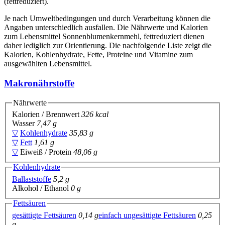
(fettreduziert).
Je nach Umweltbedingungen und durch Verarbeitung können die
Angaben unterschiedlich ausfallen. Die Nährwerte und Kalorien
zum Lebensmittel Sonnenblumenkernmehl, fettreduziert dienen
daher lediglich zur Orientierung. Die nachfolgende Liste zeigt die
Kalorien, Kohlenhydrate, Fette, Proteine und Vitamine zum
ausgewählten Lebensmittel.
Makronährstoffe
Nährwerte
Kalorien / Brennwert
326 kcal
Wasser
7,47 g
▽
Kohlenhydrate
35,83 g
▽
Fett
1,61 g
▽
Eiweiß / Protein
48,06 g
Kohlenhydrate
Ballaststoffe
5,2 g
Alkohol / Ethanol
0 g
Fettsäuren
gesättigte Fettsäuren
0,14 g
einfach ungesättigte Fettsäuren
0,25
g