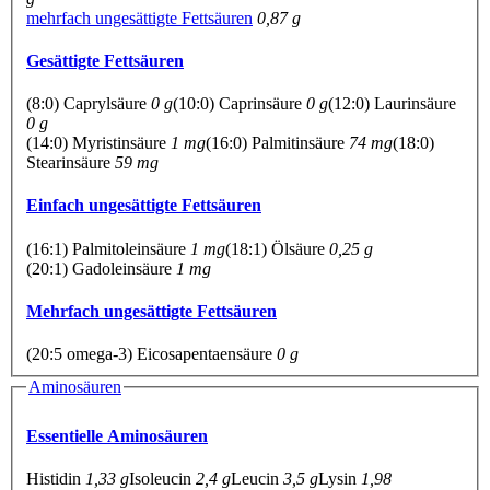
mehrfach ungesättigte Fettsäuren
0,87 g
Gesättigte Fettsäuren
(8:0) Caprylsäure
0 g
(10:0) Caprinsäure
0 g
(12:0) Laurinsäure
0 g
(14:0) Myristinsäure
1 mg
(16:0) Palmitinsäure
74 mg
(18:0)
Stearinsäure
59 mg
Einfach ungesättigte Fettsäuren
(16:1) Palmitoleinsäure
1 mg
(18:1) Ölsäure
0,25 g
(20:1) Gadoleinsäure
1 mg
Mehrfach ungesättigte Fettsäuren
(20:5 omega-3) Eicosapentaensäure
0 g
Aminosäuren
Essentielle Aminosäuren
Histidin
1,33 g
Isoleucin
2,4 g
Leucin
3,5 g
Lysin
1,98