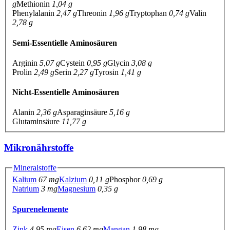
g
Methionin
1,04 g
Phenylalanin
2,47 g
Threonin
1,96 g
Tryptophan
0,74 g
Valin
2,78 g
Semi-Essentielle Aminosäuren
Arginin
5,07 g
Cystein
0,95 g
Glycin
3,08 g
Prolin
2,49 g
Serin
2,27 g
Tyrosin
1,41 g
Nicht-Essentielle Aminosäuren
Alanin
2,36 g
Asparaginsäure
5,16 g
Glutaminsäure
11,77 g
Mikronährstoffe
Mineralstoffe
Kalium
67 mg
Kalzium
0,11 g
Phosphor
0,69 g
Natrium
3 mg
Magnesium
0,35 g
Spurenelemente
Zink
4,95 mg
Eisen
6,62 mg
Mangan
1,98 mg