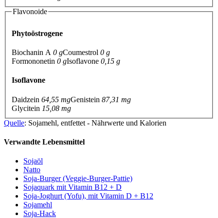
Flavonoide
Phytoöstrogene
Biochanin A
0 g
Coumestrol
0 g
Formononetin
0 g
Isoflavone
0,15 g
Isoflavone
Daidzein
64,55 mg
Genistein
87,31 mg
Glycitein
15,08 mg
Quelle
: Sojamehl, entfettet - Nährwerte und Kalorien
Verwandte Lebensmittel
Sojaöl
Natto
Soja-Burger (Veggie-Burger-Pattie)
Sojaquark mit Vitamin B12 + D
Soja-Joghurt (Yofu), mit Vitamin D + B12
Sojamehl
Soja-Hack