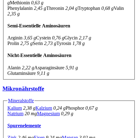
g
Methionin
0,63 g
Phenylalanin
2,45 g
Threonin
2,04 g
Tryptophan
0,68 g
Valin
2,35 g
Semi-Essentielle Aminosäuren
Arginin
3,65 g
Cystein
0,76 g
Glycin
2,17 g
Prolin
2,75 g
Serin
2,73 g
Tyrosin
1,78 g
Nicht-Essentielle Aminosäuren
Alanin
2,22 g
Asparaginsäure
5,91 g
Glutaminsäure
9,11 g
Mikronährstoffe
Mineralstoffe
Kalium
2,38 g
Kalzium
0,24 g
Phosphor
0,67 g
Natrium
20 mg
Magnesium
0,29 g
Spurenelemente
Zink
2,46 mg
Eisen
9,24 mg
Mangan
3,02 mg