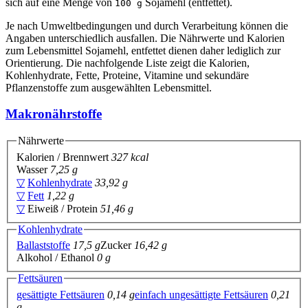
sich auf eine Menge von
Sojamehl (entfettet).
100 g
Je nach Umweltbedingungen und durch Verarbeitung können die
Angaben unterschiedlich ausfallen. Die Nährwerte und Kalorien
zum Lebensmittel Sojamehl, entfettet dienen daher lediglich zur
Orientierung. Die nachfolgende Liste zeigt die Kalorien,
Kohlenhydrate, Fette, Proteine, Vitamine und sekundäre
Pflanzenstoffe zum ausgewählten Lebensmittel.
Makronährstoffe
Nährwerte
Kalorien / Brennwert
327 kcal
Wasser
7,25 g
▽
Kohlenhydrate
33,92 g
▽
Fett
1,22 g
▽
Eiweiß / Protein
51,46 g
Kohlenhydrate
Ballaststoffe
17,5 g
Zucker
16,42 g
Alkohol / Ethanol
0 g
Fettsäuren
gesättigte Fettsäuren
0,14 g
einfach ungesättigte Fettsäuren
0,21
g