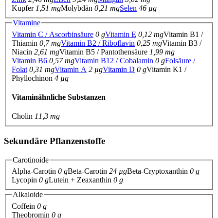
Kupfer
1,51 mg
Molybdän
0,21 mg
Selen
46 µg
Vitamine
Vitamin C / Ascorbinsäure
0 g
Vitamin E
0,12 mg
Vitamin B1 /
Thiamin
0,7 mg
Vitamin B2 / Riboflavin
0,25 mg
Vitamin B3 /
Niacin
2,61 mg
Vitamin B5 / Pantothensäure
1,99 mg
Vitamin B6
0,57 mg
Vitamin B12 / Cobalamin
0 g
Folsäure /
Folat
0,31 mg
Vitamin A
2 µg
Vitamin D
0 g
Vitamin K1 /
Phyllochinon
4 µg
Vitaminähnliche Substanzen
Cholin
11,3 mg
Sekundäre Pflanzenstoffe
Carotinoide
Alpha-Carotin
0 g
Beta-Carotin
24 µg
Beta-Cryptoxanthin
0 g
Lycopin
0 g
Lutein + Zeaxanthin
0 g
Alkaloide
Coffein
0 g
Theobromin
0 g