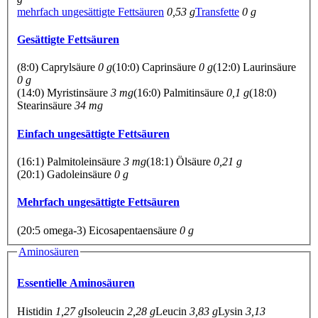
mehrfach ungesättigte Fettsäuren
0,53 g
Transfette
0 g
Gesättigte Fettsäuren
(8:0) Caprylsäure
0 g
(10:0) Caprinsäure
0 g
(12:0) Laurinsäure
0 g
(14:0) Myristinsäure
3 mg
(16:0) Palmitinsäure
0,1 g
(18:0)
Stearinsäure
34 mg
Einfach ungesättigte Fettsäuren
(16:1) Palmitoleinsäure
3 mg
(18:1) Ölsäure
0,21 g
(20:1) Gadoleinsäure
0 g
Mehrfach ungesättigte Fettsäuren
(20:5 omega-3) Eicosapentaensäure
0 g
Aminosäuren
Essentielle Aminosäuren
Histidin
1,27 g
Isoleucin
2,28 g
Leucin
3,83 g
Lysin
3,13