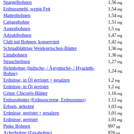
Spargelbohnen
1,56
mg
Erdnussmehl, wenig Fett
1,54
mg
Mattenbohnen
1,54
mg
Catjangbohne
1,51
mg
Augenbohnen
1,5
mg
Adzukibohnen
1,47
mg
Chili mit Bohnen, konserviert
1,42
mg
Schmalblättrige Weidenröschen-Blätter
1,36
mg
Limabohnen
1,36
mg
Straucherbsen
1,27
mg
Helmbohne (Indische- / Ägyptische- / Hyazinth-
1,24
mg
Bohne)
Erdnüsse, in Öl geröstet + gesalzen
1,2
mg
Erdnüsse, in Öl geröstet
1,2
mg
Grüne Chicorée-Blätter
1,16
mg
Erdnussbutter (Erdnusscreme, Erdnussmus)
1,12
mg
Erbsen, gekeimt
1,03
mg
Erdnüsse, geröstet + gesalzen
1,01
mg
Erdnüsse, geröstet
1,01
mg
Pinke Bohnen
997
µg
Ackerbohne (Favabohne)
976
µg