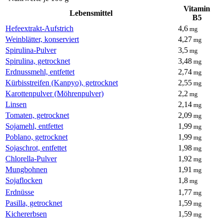
Vitamin
Lebensmittel
B5
Hefeextrakt-Aufstrich
4,6
mg
Weinblätter, konserviert
4,27
mg
Spirulina-Pulver
3,5
mg
Spirulina, getrocknet
3,48
mg
Erdnussmehl, entfettet
2,74
mg
Kürbisstreifen (Kanpyo), getrocknet
2,55
mg
Karottenpulver (Möhrenpulver)
2,2
mg
Linsen
2,14
mg
Tomaten, getrocknet
2,09
mg
Sojamehl, entfettet
1,99
mg
Poblano, getrocknet
1,99
mg
Sojaschrot, entfettet
1,98
mg
Chlorella-Pulver
1,92
mg
Mungbohnen
1,91
mg
Sojaflocken
1,8
mg
Erdnüsse
1,77
mg
Pasilla, getrocknet
1,59
mg
Kichererbsen
1,59
mg