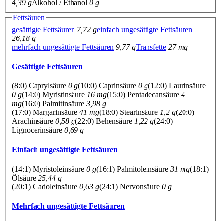
4,39 g
Alkohol / Ethanol
0 g
Fettsäuren
gesättigte Fettsäuren
7,72 g
einfach ungesättigte Fettsäuren
26,18 g
mehrfach ungesättigte Fettsäuren
9,77 g
Transfette
27 mg
Gesättigte Fettsäuren
(8:0) Caprylsäure
0 g
(10:0) Caprinsäure
0 g
(12:0) Laurinsäure
0 g
(14:0) Myristinsäure
16 mg
(15:0) Pentadecansäure
4
mg
(16:0) Palmitinsäure
3,98 g
(17:0) Margarinsäure
41 mg
(18:0) Stearinsäure
1,2 g
(20:0)
Arachinsäure
0,58 g
(22:0) Behensäure
1,22 g
(24:0)
Lignocerinsäure
0,69 g
Einfach ungesättigte Fettsäuren
(14:1) Myristoleinsäure
0 g
(16:1) Palmitoleinsäure
31 mg
(18:1)
Ölsäure
25,44 g
(20:1) Gadoleinsäure
0,63 g
(24:1) Nervonsäure
0 g
Mehrfach ungesättigte Fettsäuren