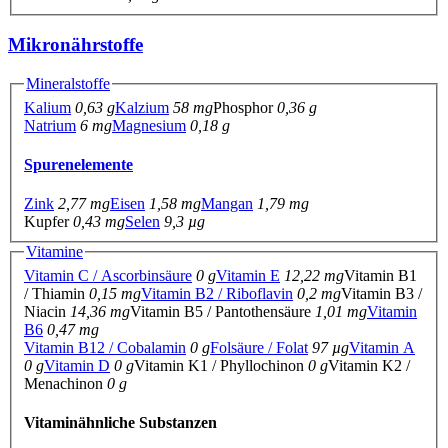
Mikronährstoffe
Mineralstoffe
Kalium
0,63 g
Kalzium
58 mg
Phosphor
0,36 g
Natrium
6 mg
Magnesium
0,18 g
Spurenelemente
Zink
2,77 mg
Eisen
1,58 mg
Mangan
1,79 mg
Kupfer
0,43 mg
Selen
9,3 µg
Vitamine
Vitamin C / Ascorbinsäure
0 g
Vitamin E
12,22 mg
Vitamin B1
/ Thiamin
0,15 mg
Vitamin B2 / Riboflavin
0,2 mg
Vitamin B3 /
Niacin
14,36 mg
Vitamin B5 / Pantothensäure
1,01 mg
Vitamin
B6
0,47 mg
Vitamin B12 / Cobalamin
0 g
Folsäure / Folat
97 µg
Vitamin A
0 g
Vitamin D
0 g
Vitamin K1 / Phyllochinon
0 g
Vitamin K2 /
Menachinon
0 g
Vitaminähnliche Substanzen