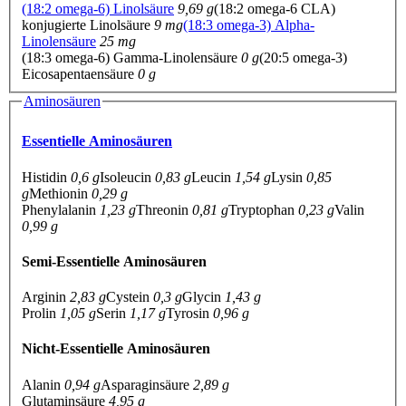
(18:2 omega-6) Linolsäure
9,69 g
(18:2 omega-6 CLA)
konjugierte Linolsäure
9 mg
(18:3 omega-3) Alpha-
Linolensäure
25 mg
(18:3 omega-6) Gamma-Linolensäure
0 g
(20:5 omega-3)
Eicosapentaensäure
0 g
Aminosäuren
Essentielle Aminosäuren
Histidin
0,6 g
Isoleucin
0,83 g
Leucin
1,54 g
Lysin
0,85
g
Methionin
0,29 g
Phenylalanin
1,23 g
Threonin
0,81 g
Tryptophan
0,23 g
Valin
0,99 g
Semi-Essentielle Aminosäuren
Arginin
2,83 g
Cystein
0,3 g
Glycin
1,43 g
Prolin
1,05 g
Serin
1,17 g
Tyrosin
0,96 g
Nicht-Essentielle Aminosäuren
Alanin
0,94 g
Asparaginsäure
2,89 g
Glutaminsäure
4,95 g