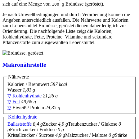
sich auf eine Menge von
Erdnüsse (geröstet).
100 g
Je nach Umweltbedingungen und durch Verarbeitung können die
Angaben unterschiedlich ausfallen. Die Nährwerte und Kalorien
zum Lebensmittel Erdnüsse, geröstet dienen daher lediglich zur
Orientierung. Die nachfolgende Liste zeigt die Kalorien,
Kohlenhydrate, Fette, Proteine, Vitamine und sekundäre
Pflanzenstoffe zum ausgewählten Lebensmittel.
Makronährstoffe
Nährwerte
Kalorien / Brennwert
587 kcal
Wasser
1,81 g
▽
Kohlenhydrate
21,26 g
▽
Fett
49,66 g
▽
Eiweiß / Protein
24,35 g
Kohlenhydrate
Ballaststoffe
8,4 g
Zucker
4,9 g
Traubenzucker / Glukose
0
g
Fruchtzucker / Fruktose
0 g
Kristallzucker / Sucrose
4,9 g
Malzzucker / Maltose
0 g
Stärke