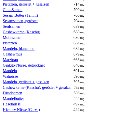
Pistazien, geröstet + gesalzen
714
mg
Chia-Samen
709
mg
Sesam-Butter (Tahini)
706
mg
Sesamsamen, geröstet
704
mg
Senfsamen
689
mg
Cashewkerne (Kaschu)
688
mg
Mohnsamen
686
mg
Pistazien
684
mg
Mandeln, blanchiert
682
mg
Cashewmus
679
mg
Marzipan
663
mg
Ginkgo-Nüsse, getrocknet
640
mg
Mandeln
601
mg
Walnüsse
596
mg
Mandeln, geröstet + gesalzen
595
mg
Cashewkerne (Kaschu), geröstet + gesalzen
592
mg
Distelsamen
586
mg
Mandelbutter
555
mg
Haselnüsse
497
mg
Hickory Nüsse (Carya)
422
mg