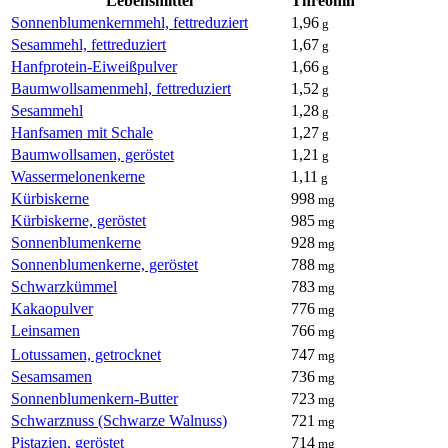
Lebensmittel
Threonin
Sonnenblumenkernmehl, fettreduziert
1,96
g
Sesammehl, fettreduziert
1,67
g
Hanfprotein-Eiweißpulver
1,66
g
Baumwollsamenmehl, fettreduziert
1,52
g
Sesammehl
1,28
g
Hanfsamen mit Schale
1,27
g
Baumwollsamen, geröstet
1,21
g
Wassermelonenkerne
1,11
g
Kürbiskerne
998
mg
Kürbiskerne, geröstet
985
mg
Sonnenblumenkerne
928
mg
Sonnenblumenkerne, geröstet
788
mg
Schwarzkümmel
783
mg
Kakaopulver
776
mg
Leinsamen
766
mg
Lotussamen, getrocknet
747
mg
Sesamsamen
736
mg
Sonnenblumenkern-Butter
723
mg
Schwarznuss (Schwarze Walnuss)
721
mg
Pistazien, geröstet
714
mg