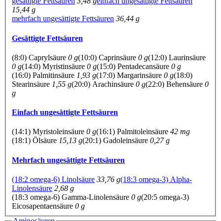
gesättigte Fettsäuren
3,48 g
einfach ungesättigte Fettsäuren
15,44 g
mehrfach ungesättigte Fettsäuren
36,44 g
Gesättigte Fettsäuren
(8:0) Caprylsäure
0 g
(10:0) Caprinsäure
0 g
(12:0) Laurinsäure
0 g
(14:0) Myristinsäure
0 g
(15:0) Pentadecansäure
0 g
(16:0) Palmitinsäure
1,93 g
(17:0) Margarinsäure
0 g
(18:0)
Stearinsäure
1,55 g
(20:0) Arachinsäure
0 g
(22:0) Behensäure
0
g
Einfach ungesättigte Fettsäuren
(14:1) Myristoleinsäure
0 g
(16:1) Palmitoleinsäure
42 mg
(18:1) Ölsäure
15,13 g
(20:1) Gadoleinsäure
0,27 g
Mehrfach ungesättigte Fettsäuren
(18:2 omega-6) Linolsäure
33,76 g
(18:3 omega-3) Alpha-
Linolensäure
2,68 g
(18:3 omega-6) Gamma-Linolensäure
0 g
(20:5 omega-3)
Eicosapentaensäure
0 g
Aminosäuren