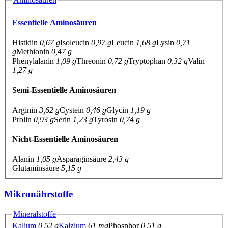
Essentielle Aminosäuren
Histidin
0,67 g
Isoleucin
0,97 g
Leucin
1,68 g
Lysin
0,71
g
Methionin
0,47 g
Phenylalanin
1,09 g
Threonin
0,72 g
Tryptophan
0,32 g
Valin
1,27 g
Semi-Essentielle Aminosäuren
Arginin
3,62 g
Cystein
0,46 g
Glycin
1,19 g
Prolin
0,93 g
Serin
1,23 g
Tyrosin
0,74 g
Nicht-Essentielle Aminosäuren
Alanin
1,05 g
Asparaginsäure
2,43 g
Glutaminsäure
5,15 g
Mikronährstoffe
Mineralstoffe
Kalium
0,52 g
Kalzium
61 mg
Phosphor
0,51 g