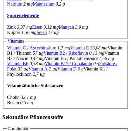
Natrium
2 mg
Magnesium
0,2 g
Spurenelemente
Zink
3,37 mg
Eisen
3,12 mg
Mangan
3,9 mg
Kupfer
1,36 mg
Selen
17 µg
Vitamine
Vitamin C / Ascorbinsäure
1,7 mg
Vitamin E
33,08 mg
Vitamin
B1 / Thiamin
57 µg
Vitamin B2 / Riboflavin
0,13 mg
Vitamin
B3 / Niacin
0,47 mg
Vitamin B5 / Pantothensäure
1,66 mg
Vitamin B6
0,58 mg
Vitamin B12 / Cobalamin
0 g
Folsäure /
Folat
31 µg
Vitamin A
2 µg
Vitamin D
0 g
Vitamin K1 /
Phyllochinon
2,7 µg
Vitaminähnliche Substanzen
Cholin
32,1 mg
Betain
0,5 mg
Sekundäre Pflanzenstoffe
Carotinoide