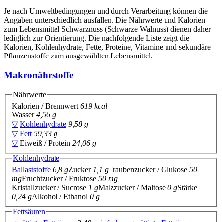
Je nach Umweltbedingungen und durch Verarbeitung können die
Angaben unterschiedlich ausfallen. Die Nährwerte und Kalorien
zum Lebensmittel Schwarznuss (Schwarze Walnuss) dienen daher
lediglich zur Orientierung. Die nachfolgende Liste zeigt die
Kalorien, Kohlenhydrate, Fette, Proteine, Vitamine und sekundäre
Pflanzenstoffe zum ausgewählten Lebensmittel.
Makronährstoffe
Nährwerte
Kalorien / Brennwert
619 kcal
Wasser
4,56 g
▽
Kohlenhydrate
9,58 g
▽
Fett
59,33 g
▽
Eiweiß / Protein
24,06 g
Kohlenhydrate
Ballaststoffe
6,8 g
Zucker
1,1 g
Traubenzucker / Glukose
50
mg
Fruchtzucker / Fruktose
50 mg
Kristallzucker / Sucrose
1 g
Malzzucker / Maltose
0 g
Stärke
0,24 g
Alkohol / Ethanol
0 g
Fettsäuren