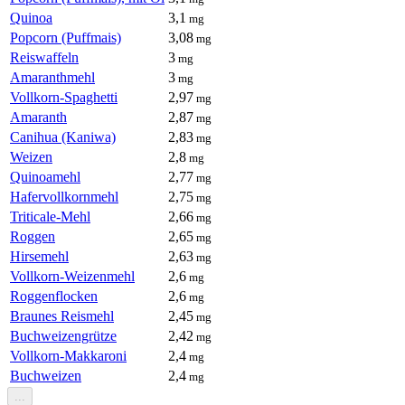
Quinoa
3,1
mg
Popcorn (Puffmais)
3,08
mg
Reiswaffeln
3
mg
Amaranthmehl
3
mg
Vollkorn-Spaghetti
2,97
mg
Amaranth
2,87
mg
Canihua (Kaniwa)
2,83
mg
Weizen
2,8
mg
Quinoamehl
2,77
mg
Hafervollkornmehl
2,75
mg
Triticale-Mehl
2,66
mg
Roggen
2,65
mg
Hirsemehl
2,63
mg
Vollkorn-Weizenmehl
2,6
mg
Roggenflocken
2,6
mg
Braunes Reismehl
2,45
mg
Buchweizengrütze
2,42
mg
Vollkorn-Makkaroni
2,4
mg
Buchweizen
2,4
mg
...