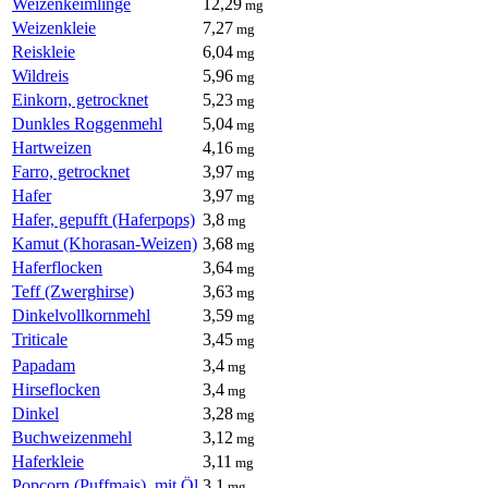
Weizenkeimlinge
12,29
mg
Weizenkleie
7,27
mg
Reiskleie
6,04
mg
Wildreis
5,96
mg
Einkorn, getrocknet
5,23
mg
Dunkles Roggenmehl
5,04
mg
Hartweizen
4,16
mg
Farro, getrocknet
3,97
mg
Hafer
3,97
mg
Hafer, gepufft (Haferpops)
3,8
mg
Kamut (Khorasan-Weizen)
3,68
mg
Haferflocken
3,64
mg
Teff (Zwerghirse)
3,63
mg
Dinkelvollkornmehl
3,59
mg
Triticale
3,45
mg
Papadam
3,4
mg
Hirseflocken
3,4
mg
Dinkel
3,28
mg
Buchweizenmehl
3,12
mg
Haferkleie
3,11
mg
Popcorn (Puffmais), mit Öl
3,1
mg