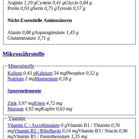
Arginin
1,19 g
Cystein
0,41 g
Glycin
0,84 g
Prolin
0,93 g
Serin
0,75 g
Tyrosin
0,57 g
Nicht-Essentielle Aminosäuren
Alanin
0,88 g
Asparaginsäure
1,45 g
Glutaminsäure
3,71 g
Mikronährstoffe
Mineralstoffe
Kalium
0,43 g
Kalzium
54 mg
Phosphor
0,52 g
Natrium
2 mg
Magnesium
0,18 g
Spurenelemente
Zink
3,97 mg
Eisen
4,72 mg
Mangan
4,92 mg
Kupfer
0,63 mg
Vitamine
Vitamin C / Ascorbinsäure
0 g
Vitamin B1 / Thiamin
0,76
mg
Vitamin B2 / Riboflavin
0,14 mg
Vitamin B3 / Niacin
0,96
mg
Vitamin B5 / Pantothensäure
1,35 mg