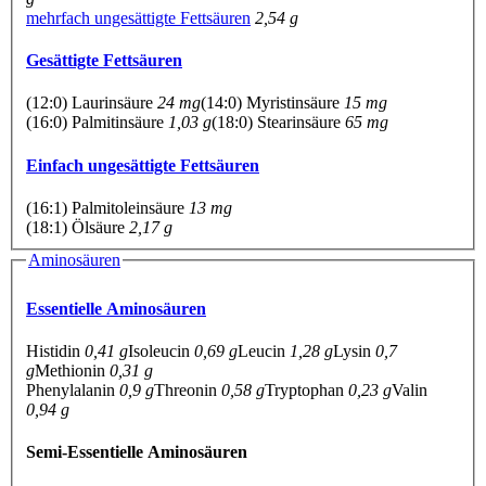
mehrfach ungesättigte Fettsäuren
2,54 g
Gesättigte Fettsäuren
(12:0) Laurinsäure
24 mg
(14:0) Myristinsäure
15 mg
(16:0) Palmitinsäure
1,03 g
(18:0) Stearinsäure
65 mg
Einfach ungesättigte Fettsäuren
(16:1) Palmitoleinsäure
13 mg
(18:1) Ölsäure
2,17 g
Aminosäuren
Essentielle Aminosäuren
Histidin
0,41 g
Isoleucin
0,69 g
Leucin
1,28 g
Lysin
0,7
g
Methionin
0,31 g
Phenylalanin
0,9 g
Threonin
0,58 g
Tryptophan
0,23 g
Valin
0,94 g
Semi-Essentielle Aminosäuren