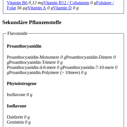
Vitamin B6
0,12 mg
Vitamin B12 / Cobalamin
0 g
Folsäure /
Folat
56 µg
Vitamin A
0 g
Vitamin D
0 g
Sekundäre Pflanzenstoffe
Flavonoide
Proanthocyanidin
Proanthocyanidin-Monomere
0 g
Proanthocyanidin-Dimere
0
g
Proanthocyanidin-Trimere
0 g
Proanthocyanidin-4-6-mere
0 g
Proanthocyanidin-7-10-mere
0
g
Proanthocyanidin-Polymere (> 10mere)
0 g
Phytoöstrogene
Isoflavone
0 g
Isoflavone
Daidzein
0 g
Genistein
0 g