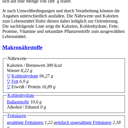
sich auf eine Menge von
Hafer.
100 g
Je nach Umweltbedingungen und durch Verarbeitung können die
Angaben unterschiedlich ausfallen. Die Nährwerte und Kalorien
zum Lebensmittel Hafer dienen daher lediglich zur Orientierung.
Die nachfolgende Liste zeigt die Kalorien, Kohlenhydrate, Fette,
Proteine, Vitamine und sekundäre Pflanzenstoffe zum ausgewählten
Lebensmittel.
Makronährstoffe
Nährwerte
Kalorien / Brennwert
389 kcal
Wasser
8,22 g
▽
Kohlenhydrate
66,27 g
▽
Fett
6,9 g
▽
Eiweiß / Protein
16,89 g
Kohlenhydrate
Ballaststoffe
10,6 g
Alkohol / Ethanol
0 g
Fettsäuren
gesättigte Fettsäuren
1,22 g
einfach ungesättigte Fettsäuren
2,18
g