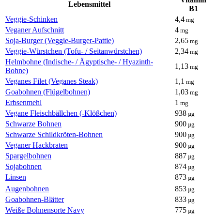
Lebensmittel
B1
Veggie-Schinken
4,4
mg
Veganer Aufschnitt
4
mg
Soja-Burger (Veggie-Burger-Pattie)
2,65
mg
Veggie-Würstchen (Tofu- / Seitanwürstchen)
2,34
mg
Helmbohne (Indische- / Ägyptische- / Hyazinth-
1,13
mg
Bohne)
Veganes Filet (Veganes Steak)
1,1
mg
Goabohnen (Flügelbohnen)
1,03
mg
Erbsenmehl
1
mg
Vegane Fleischbällchen (-Klößchen)
938
µg
Schwarze Bohnen
900
µg
Schwarze Schildkröten-Bohnen
900
µg
Veganer Hackbraten
900
µg
Spargelbohnen
887
µg
Sojabohnen
874
µg
Linsen
873
µg
Augenbohnen
853
µg
Goabohnen-Blätter
833
µg
Weiße Bohnensorte Navy
775
µg