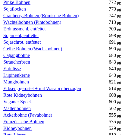
Pinke Bohnen
772
µg
Sojaflocken
770
µg
Cranberry-Bohnen (Römische Bohnen)
747
µg
Wachtelbohnen (Pintobohnen)
713
µg
Erdnussmehl, entfettet
700
µg
Sojamehl, entfettet
698
µg
Sojaschrot, entfettet
691
µg
Gelbe Bohnen (Wachsbohnen)
690
µg
Catjangbohne
680
µg
Straucherbsen
643
µg
Erdnüsse
640
µg
Lupinenkerne
640
µg
Mungbohnen
621
µg
Erbsen, geröstet + mit Wasabi überzogen
614
µg
Rote Kidneybohnen
608
µg
Veganer Speck
600
µg
Mattenbohnen
562
µg
Ackerbohne (Favabohne)
555
µg
Französische Bohnen
535
µg
Kidneybohnen
529
µg
Rote Linsen
510