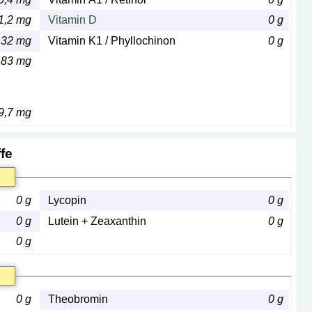
1,2 mg
Vitamin D
0 g
,32 mg
Vitamin K1 / Phyllochinon
0 g
,83 mg
9,7 mg
fe
0 g
Lycopin
0 g
0 g
Lutein + Zeaxanthin
0 g
0 g
0 g
Theobromin
0 g