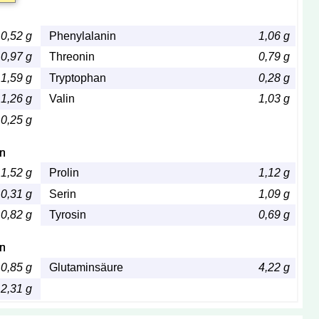
0,52 g
Phenylalanin
1,06 g
0,97 g
Threonin
0,79 g
1,59 g
Tryptophan
0,28 g
1,26 g
Valin
1,03 g
0,25 g
en
1,52 g
Prolin
1,12 g
0,31 g
Serin
1,09 g
0,82 g
Tyrosin
0,69 g
en
0,85 g
Glutaminsäure
4,22 g
2,31 g