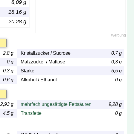
8,09 g
18,16 g
20,28 g
2,8 g
Kristallzucker / Sucrose
0,7 g
0 g
Malzzucker / Maltose
0,3 g
0,3 g
Stärke
5,5 g
0,6 g
Alkohol / Ethanol
0 g
2,93 g
mehrfach ungesättigte Fettsäuren
9,28 g
4,5 g
Transfette
0 g