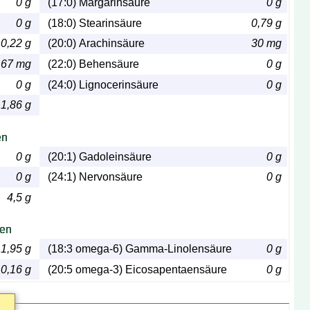
0 g
(17:0) Margarinsäure
0 g
0 g
(18:0) Stearinsäure
0,79 g
0,22 g
(20:0) Arachinsäure
30 mg
67 mg
(22:0) Behensäure
0 g
0 g
(24:0) Lignocerinsäure
0 g
1,86 g
en
0 g
(20:1) Gadoleinsäure
0 g
0 g
(24:1) Nervonsäure
0 g
4,5 g
ren
1,95 g
(18:3 omega-6) Gamma-Linolensäure
0 g
0,16 g
(20:5 omega-3) Eicosapentaensäure
0 g