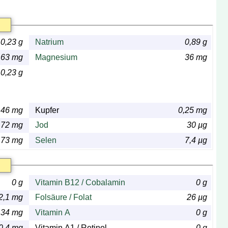
0,23 g
Natrium
0,89 g
63 mg
Magnesium
36 mg
0,23 g
,46 mg
Kupfer
0,25 mg
,72 mg
Jod
30 µg
,73 mg
Selen
7,4 µg
0 g
Vitamin B12 / Cobalamin
0 g
2,1 mg
Folsäure / Folat
26 µg
,34 mg
Vitamin A
0 g
0,4 mg
Vitamin A1 / Retinol
0 g