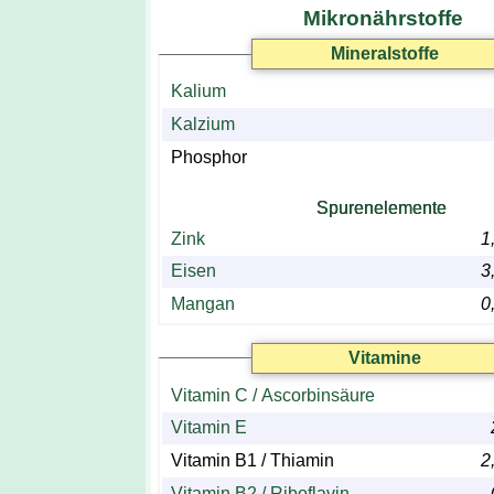
Mikronährstoffe
Mineralstoffe
Kalium
Kalzium
Phosphor
Spurenelemente
Zink
1
Eisen
3
Mangan
0
Vitamine
Vitamin C / Ascorbinsäure
Vitamin E
Vitamin B1 / Thiamin
2
Vitamin B2 / Riboflavin