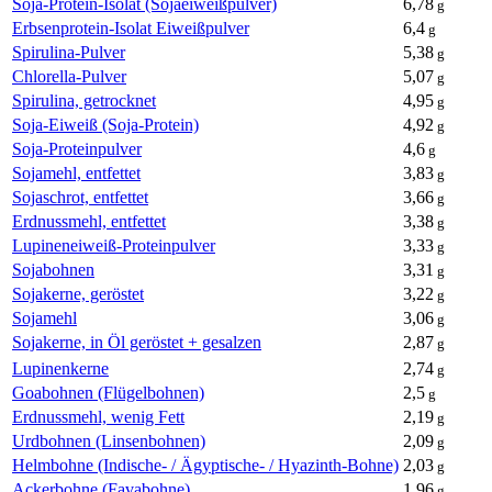
Soja-Protein-Isolat (Sojaeiweißpulver)
6,78
g
Erbsenprotein-Isolat Eiweißpulver
6,4
g
Spirulina-Pulver
5,38
g
Chlorella-Pulver
5,07
g
Spirulina, getrocknet
4,95
g
Soja-Eiweiß (Soja-Protein)
4,92
g
Soja-Proteinpulver
4,6
g
Sojamehl, entfettet
3,83
g
Sojaschrot, entfettet
3,66
g
Erdnussmehl, entfettet
3,38
g
Lupineneiweiß-Proteinpulver
3,33
g
Sojabohnen
3,31
g
Sojakerne, geröstet
3,22
g
Sojamehl
3,06
g
Sojakerne, in Öl geröstet + gesalzen
2,87
g
Lupinenkerne
2,74
g
Goabohnen (Flügelbohnen)
2,5
g
Erdnussmehl, wenig Fett
2,19
g
Urdbohnen (Linsenbohnen)
2,09
g
Helmbohne (Indische- / Ägyptische- / Hyazinth-Bohne)
2,03
g
Ackerbohne (Favabohne)
1,96
g