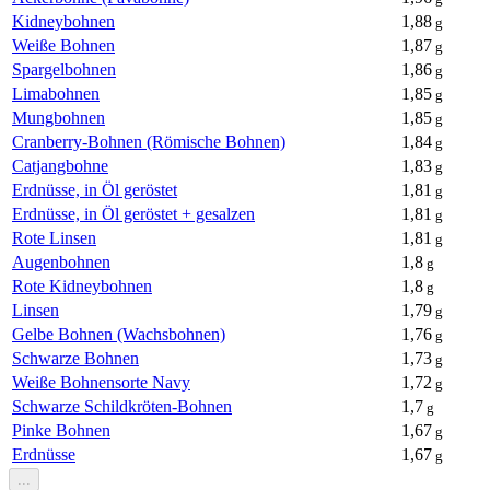
Kidneybohnen
1,88
g
Weiße Bohnen
1,87
g
Spargelbohnen
1,86
g
Limabohnen
1,85
g
Mungbohnen
1,85
g
Cranberry-Bohnen (Römische Bohnen)
1,84
g
Catjangbohne
1,83
g
Erdnüsse, in Öl geröstet
1,81
g
Erdnüsse, in Öl geröstet + gesalzen
1,81
g
Rote Linsen
1,81
g
Augenbohnen
1,8
g
Rote Kidneybohnen
1,8
g
Linsen
1,79
g
Gelbe Bohnen (Wachsbohnen)
1,76
g
Schwarze Bohnen
1,73
g
Weiße Bohnensorte Navy
1,72
g
Schwarze Schildkröten-Bohnen
1,7
g
Pinke Bohnen
1,67
g
Erdnüsse
1,67
g
...