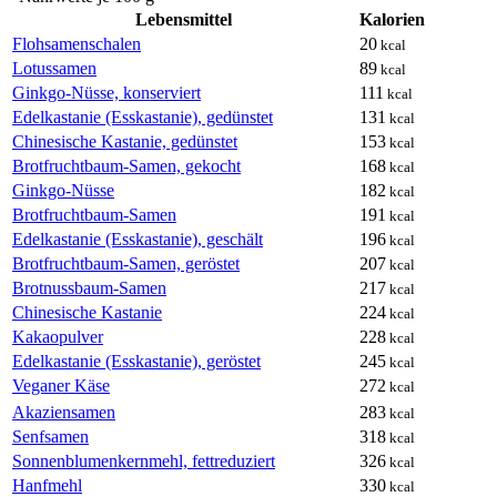
Lebensmittel
Kalorien
Flohsamenschalen
20
kcal
Lotussamen
89
kcal
Ginkgo-Nüsse, konserviert
111
kcal
Edelkastanie (Esskastanie), gedünstet
131
kcal
Chinesische Kastanie, gedünstet
153
kcal
Brotfruchtbaum-Samen, gekocht
168
kcal
Ginkgo-Nüsse
182
kcal
Brotfruchtbaum-Samen
191
kcal
Edelkastanie (Esskastanie), geschält
196
kcal
Brotfruchtbaum-Samen, geröstet
207
kcal
Brotnussbaum-Samen
217
kcal
Chinesische Kastanie
224
kcal
Kakaopulver
228
kcal
Edelkastanie (Esskastanie), geröstet
245
kcal
Veganer Käse
272
kcal
Akaziensamen
283
kcal
Senfsamen
318
kcal
Sonnenblumenkernmehl, fettreduziert
326
kcal
Hanfmehl
330
kcal