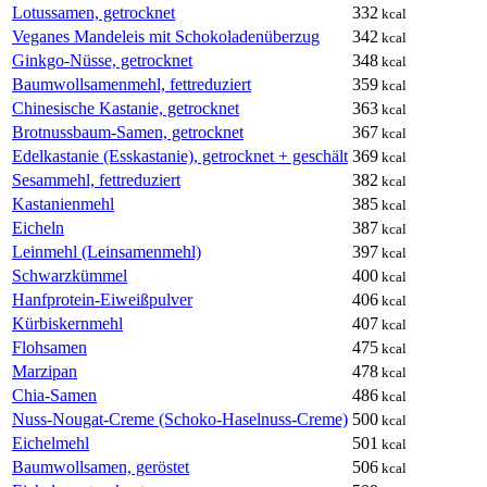
Lotussamen, getrocknet
332
kcal
Veganes Mandeleis mit Schokoladenüberzug
342
kcal
Ginkgo-Nüsse, getrocknet
348
kcal
Baumwollsamenmehl, fettreduziert
359
kcal
Chinesische Kastanie, getrocknet
363
kcal
Brotnussbaum-Samen, getrocknet
367
kcal
Edelkastanie (Esskastanie), getrocknet + geschält
369
kcal
Sesammehl, fettreduziert
382
kcal
Kastanienmehl
385
kcal
Eicheln
387
kcal
Leinmehl (Leinsamenmehl)
397
kcal
Schwarzkümmel
400
kcal
Hanfprotein-Eiweißpulver
406
kcal
Kürbiskernmehl
407
kcal
Flohsamen
475
kcal
Marzipan
478
kcal
Chia-Samen
486
kcal
Nuss-Nougat-Creme (Schoko-Haselnuss-Creme)
500
kcal
Eichelmehl
501
kcal
Baumwollsamen, geröstet
506
kcal