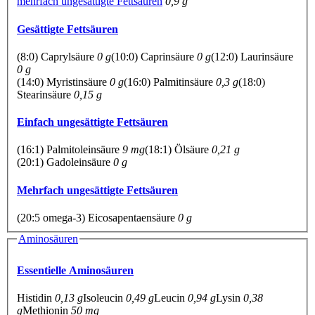
mehrfach ungesättigte Fettsäuren
0,9 g
Gesättigte Fettsäuren
(8:0) Caprylsäure
0 g
(10:0) Caprinsäure
0 g
(12:0) Laurinsäure
0 g
(14:0) Myristinsäure
0 g
(16:0) Palmitinsäure
0,3 g
(18:0)
Stearinsäure
0,15 g
Einfach ungesättigte Fettsäuren
(16:1) Palmitoleinsäure
9 mg
(18:1) Ölsäure
0,21 g
(20:1) Gadoleinsäure
0 g
Mehrfach ungesättigte Fettsäuren
(20:5 omega-3) Eicosapentaensäure
0 g
Aminosäuren
Essentielle Aminosäuren
Histidin
0,13 g
Isoleucin
0,49 g
Leucin
0,94 g
Lysin
0,38
g
Methionin
50 mg