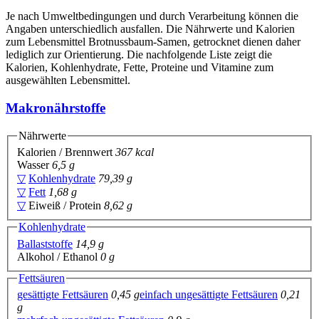
Je nach Umweltbedingungen und durch Verarbeitung können die
Angaben unterschiedlich ausfallen. Die Nährwerte und Kalorien
zum Lebensmittel Brotnussbaum-Samen, getrocknet dienen daher
lediglich zur Orientierung. Die nachfolgende Liste zeigt die
Kalorien, Kohlenhydrate, Fette, Proteine und Vitamine zum
ausgewählten Lebensmittel.
Makronährstoffe
Nährwerte
Kalorien / Brennwert
367 kcal
Wasser
6,5 g
▽
Kohlenhydrate
79,39 g
▽
Fett
1,68 g
▽
Eiweiß / Protein
8,62 g
Kohlenhydrate
Ballaststoffe
14,9 g
Alkohol / Ethanol
0 g
Fettsäuren
gesättigte Fettsäuren
0,45 g
einfach ungesättigte Fettsäuren
0,21
g