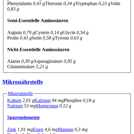
Phenylalanin
0,41 g
Threonin
0,34 g
Tryptophan
0,23 g
Valin
0,83 g
Semi-Essentielle Aminosäuren
Arginin
0,79 g
Cystein
0,14 g
Glycin
0,54 g
Prolin
0,43 g
Serin
0,58 g
Tyrosin
0,63 g
Nicht-Essentielle Aminosäuren
Alanin
0,39 g
Asparaginsäure
0,95 g
Glutaminsäure
5,21 g
Mikronährstoffe
Mineralstoffe
Kalium
2,01 g
Kalzium
94 mg
Phosphor
0,18 g
Natrium
53 mg
Magnesium
0,12 g
Spurenelemente
Zink
1,91 mg
Eisen
4,6 mg
Mangan
0,3 mg