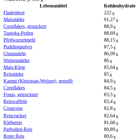
Lebensmittel
Kohlenhydrate
Fladenbrot
222
g
Maisstärke
91,27
g
Cornflakes, gezuckert
88,9
g
Tapioka-Perlen
88,69
g
Pfeilwurzelmehl
88,15
g
Puddingpulver
87,5
g
Glasnudeln
86,09
g
Weizenstärke
86
g
Mais-Kleie
85,64
g
Reisstärke
85
g
Kamut (Khorasan-Weizen), gepufft
84,9
g
Cornflakes
84,5
g
Fonio, getrocknet
83,5
g
Reiswaffeln
83,4
g
Couscous
82,8
g
Reiscracker
82,64
g
Klebereis
81,68
g
Parboiled-Reis
80,89
g
Roter Reis
80,6
g