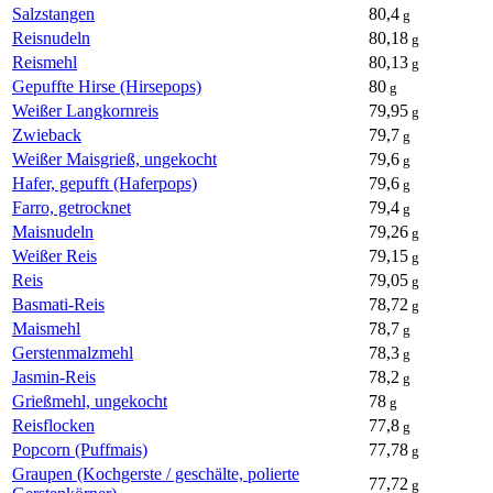
Salzstangen
80,4
g
Reisnudeln
80,18
g
Reismehl
80,13
g
Gepuffte Hirse (Hirsepops)
80
g
Weißer Langkornreis
79,95
g
Zwieback
79,7
g
Weißer Maisgrieß, ungekocht
79,6
g
Hafer, gepufft (Haferpops)
79,6
g
Farro, getrocknet
79,4
g
Maisnudeln
79,26
g
Weißer Reis
79,15
g
Reis
79,05
g
Basmati-Reis
78,72
g
Maismehl
78,7
g
Gerstenmalzmehl
78,3
g
Jasmin-Reis
78,2
g
Grießmehl, ungekocht
78
g
Reisflocken
77,8
g
Popcorn (Puffmais)
77,78
g
Graupen (Kochgerste / geschälte, polierte
77,72
g