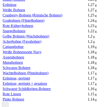
Erdnüsse
1,27
g
Weiße Bohnen
1,27
g
Cranberry-Bohnen (Römische Bohnen)
1,25
g
Goabohnen (Flügelbohnen)
1,24
g
Rote Kidneybohnen
1,23
g
Spargelbohnen
1,22
g
Gelbe Bohnen (Wachsbohnen)
1,2
g
Ackerbohne (Favabohne)
1,2
g
Catjangbohne
1,19
g
Weiße Bohnensorte Navy
1,18
g
Augenbohnen
1,18
g
Mungbohnen
1,18
g
Schwarze Bohnen
1,18
g
Wachtelbohnen (Pintobohnen)
1,17
g
Erdnüsse, geröstet
1,17
g
Erdnüsse, geröstet + gesalzen
1,17
g
Schwarze Schildkröten-Bohnen
1,16
g
Rote Linsen
1,15
g
Pinke Bohnen
1,14
g
...