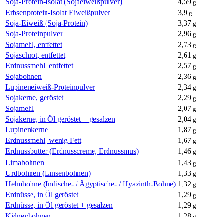
Soja-Protein-Isolat (Sojaeiweißpulver)
4,59
g
Erbsenprotein-Isolat Eiweißpulver
3,9
g
Soja-Eiweiß (Soja-Protein)
3,37
g
Soja-Proteinpulver
2,96
g
Sojamehl, entfettet
2,73
g
Sojaschrot, entfettet
2,61
g
Erdnussmehl, entfettet
2,57
g
Sojabohnen
2,36
g
Lupineneiweiß-Proteinpulver
2,34
g
Sojakerne, geröstet
2,29
g
Sojamehl
2,07
g
Sojakerne, in Öl geröstet + gesalzen
2,04
g
Lupinenkerne
1,87
g
Erdnussmehl, wenig Fett
1,67
g
Erdnussbutter (Erdnusscreme, Erdnussmus)
1,46
g
Limabohnen
1,43
g
Urdbohnen (Linsenbohnen)
1,33
g
Helmbohne (Indische- / Ägyptische- / Hyazinth-Bohne)
1,32
g
Erdnüsse, in Öl geröstet
1,29
g
Erdnüsse, in Öl geröstet + gesalzen
1,29
g
Kidneybohnen
1,28
g