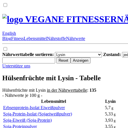
VEGANE FITNESSERN
English
Blog
Fitness
Lebensmittel
Nährstoffe
Nährwerte
Nährwerttabelle sortieren:
Zustand:
Unterstütze uns
Hülsenfrüchte mit Lysin - Tabelle
Hülsenfrüchte mit Lysin
in der Nährwerttabelle
:
135
- Nährwerte je 100 g -
Lebensmittel
Lysin
Erbsenprotein-Isolat Eiweißpulver
5,7
g
Soja-Protein-Isolat (Sojaeiweißpulver)
5,33
g
Soja-Eiweiß (Soja-Protein)
3,93
g
Soja-Proteinpulver
3,55
g