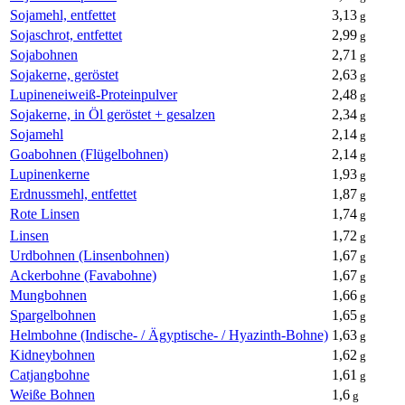
Sojamehl, entfettet
3,13
g
Sojaschrot, entfettet
2,99
g
Sojabohnen
2,71
g
Sojakerne, geröstet
2,63
g
Lupineneiweiß-Proteinpulver
2,48
g
Sojakerne, in Öl geröstet + gesalzen
2,34
g
Sojamehl
2,14
g
Goabohnen (Flügelbohnen)
2,14
g
Lupinenkerne
1,93
g
Erdnussmehl, entfettet
1,87
g
Rote Linsen
1,74
g
Linsen
1,72
g
Urdbohnen (Linsenbohnen)
1,67
g
Ackerbohne (Favabohne)
1,67
g
Mungbohnen
1,66
g
Spargelbohnen
1,65
g
Helmbohne (Indische- / Ägyptische- / Hyazinth-Bohne)
1,63
g
Kidneybohnen
1,62
g
Catjangbohne
1,61
g
Weiße Bohnen
1,6
g