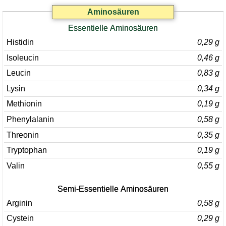
Aminosäuren
Essentielle Aminosäuren
Histidin
0,29 g
Isoleucin
0,46 g
Leucin
0,83 g
Lysin
0,34 g
Methionin
0,19 g
Phenylalanin
0,58 g
Threonin
0,35 g
Tryptophan
0,19 g
Valin
0,55 g
Semi-Essentielle Aminosäuren
Arginin
0,58 g
Cystein
0,29 g