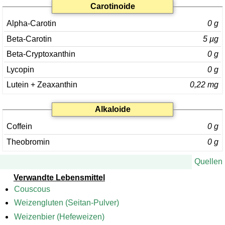
Carotinoide
Alpha-Carotin
0 g
Beta-Carotin
5 µg
Beta-Cryptoxanthin
0 g
Lycopin
0 g
Lutein + Zeaxanthin
0,22 mg
Alkaloide
Coffein
0 g
Theobromin
0 g
Quellen
Verwandte Lebensmittel
Couscous
Weizengluten (Seitan-Pulver)
Weizenbier (Hefeweizen)