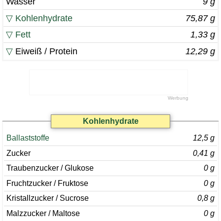
Wasser
9 g
▽
Kohlenhydrate
75,87 g
▽
Fett
1,33 g
▽
Eiweiß / Protein
12,29 g
Kohlenhydrate
Ballaststoffe
12,5 g
Zucker
0,41 g
Traubenzucker / Glukose
0 g
Fruchtzucker / Fruktose
0 g
Kristallzucker / Sucrose
0,8 g
Malzzucker / Maltose
0 g