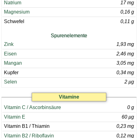
Natrium
17 mg
Magnesium
0,16 g
Schwefel
0,11 g
Spurenelemente
Zink
1,93 mg
Eisen
2,46 mg
Mangan
3,05 mg
Kupfer
0,34 mg
Selen
2 µg
Vitamine
Vitamin C / Ascorbinsäure
0 g
Vitamin E
60 µg
Vitamin B1 / Thiamin
0,23 mg
Vitamin B2 / Riboflavin
0,12 mg