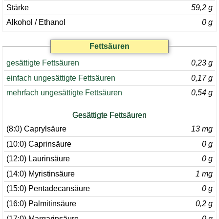
Stärke
59,2 g
Alkohol / Ethanol
0 g
Fettsäuren
gesättigte Fettsäuren
0,23 g
einfach ungesättigte Fettsäuren
0,17 g
mehrfach ungesättigte Fettsäuren
0,54 g
Gesättigte Fettsäuren
(8:0) Caprylsäure
13 mg
(10:0) Caprinsäure
0 g
(12:0) Laurinsäure
0 g
(14:0) Myristinsäure
1 mg
(15:0) Pentadecansäure
0 g
(16:0) Palmitinsäure
0,2 g
(17:0) Margarinsäure
0 g