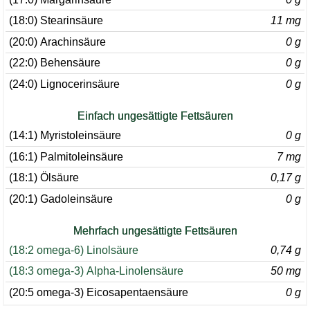
(18:0) Stearinsäure
11 mg
(20:0) Arachinsäure
0 g
(22:0) Behensäure
0 g
(24:0) Lignocerinsäure
0 g
Einfach ungesättigte Fettsäuren
(14:1) Myristoleinsäure
0 g
(16:1) Palmitoleinsäure
7 mg
(18:1) Ölsäure
0,17 g
(20:1) Gadoleinsäure
0 g
Mehrfach ungesättigte Fettsäuren
(18:2 omega-6) Linolsäure
0,74 g
(18:3 omega-3) Alpha-Linolensäure
50 mg
(20:5 omega-3) Eicosapentaensäure
0 g