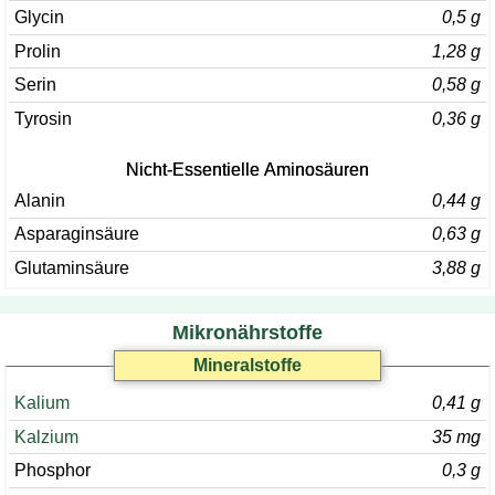
Glycin
0,5 g
Prolin
1,28 g
Serin
0,58 g
Tyrosin
0,36 g
Nicht-Essentielle Aminosäuren
Alanin
0,44 g
Asparaginsäure
0,63 g
Glutaminsäure
3,88 g
Mikronährstoffe
Mineralstoffe
Kalium
0,41 g
Kalzium
35 mg
Phosphor
0,3 g