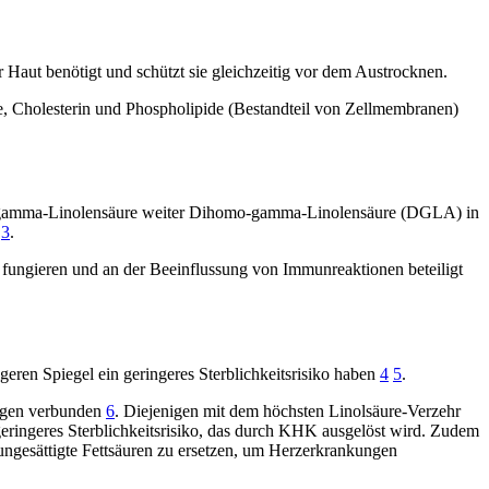
 Haut benötigt und schützt sie gleichzeitig vor dem Austrocknen.
e, Cholesterin und Phospholipide (Bestandteil von Zellmembranen)
d gamma-Linolensäure weiter Dihomo-gamma-Linolensäure (DGLA) in
%
3
.
fungieren und an der Beeinflussung von Immunreaktionen beteiligt
eren Spiegel ein geringeres Sterblichkeitsrisiko haben
4
5
.
ungen verbunden
6
. Diejenigen mit dem höchsten Linolsäure-Verzehr
eringeres Sterblichkeitsrisiko, das durch KHK ausgelöst wird. Zudem
ungesättigte Fettsäuren zu ersetzen, um Herzerkrankungen