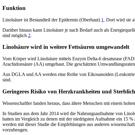
Funktion
Linolsäure ist Bestandteil der Epidermis (Oberhaut)
1
. Dort wird sie 
Darüber hinaus kann Linolsäure je nach Bedarf auch als Energiequel
sind möglich
2
.
Linolsäure wird in weitere Fettsäuren umgewandelt
Vom Körper wird Linolsäure mittels Enzym Delta-6 desaturase (F
Arachidonsäure (AA) umgebaut. Die geschätzten Umwandlungsraten v
Aus DGLA und AA werden eine Reihe von Eikosanoiden (Leukotriene, 
sind.
Geringeres Risiko von Herzkrankheiten und Sterblich
Wissenschaftler fanden heraus, dass ältere Menschen mit einem hohen
In Studien aus dem Jahr 2014 wird die Nahrungsaufnahme von Linol
hatten im Vergleich zu denen mit der niedrigsten Aufnahme ein 15 %
werden mit dieser Studie die Empfehlungen aus anderen wissenschaftl
vorzubeugen.