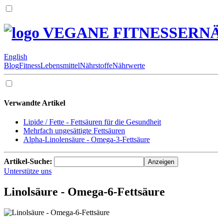
VEGANE FITNESSERN
English
Blog
Fitness
Lebensmittel
Nährstoffe
Nährwerte
Verwandte Artikel
Lipide / Fette - Fettsäuren für die Gesundheit
Mehrfach ungesättigte Fettsäuren
Alpha-Linolensäure - Omega-3-Fettsäure
Artikel-Suche:
Unterstütze uns
Linolsäure - Omega-6-Fettsäure