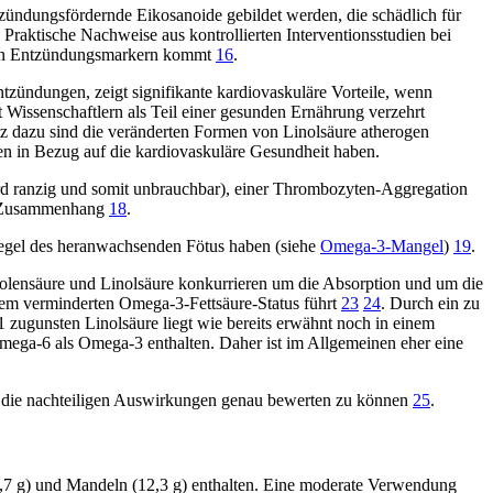
ündungsfördernde Eikosanoide gebildet werden, die schädlich für
. Praktische Nachweise aus kontrollierten Interventionsstudien bei
 von Entzündungsmarkern kommt
16
.
tzündungen, zeigt signifikante kardiovaskuläre Vorteile, wenn
t Wissenschaftlern als Teil einer gesunden Ernährung verzehrt
z dazu sind die veränderten Formen von Linolsäure atherogen
en in Bezug auf die kardiovaskuläre Gesundheit haben.
d ranzig und somit unbrauchbar), einer Thrombozyten-Aggregation
en Zusammenhang
18
.
iegel des heranwachsenden Fötus haben (siehe
Omega-3-Mangel
)
19
.
lensäure und Linolsäure konkurrieren um die Absorption und um die
nem verminderten Omega-3-Fettsäure-Status führt
23
24
. Durch ein zu
 zugunsten Linolsäure liegt wie bereits erwähnt noch in einem
 Omega-6 als Omega-3 enthalten. Daher ist im Allgemeinen eher eine
m die nachteiligen Auswirkungen genau bewerten zu können
25
.
0,7 g) und Mandeln (12,3 g) enthalten. Eine moderate Verwendung