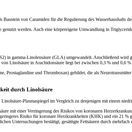
als Baustein von Caramiden für die Regulierung des Wasserhaushalts der
le genutzt werden. Auch eine körpereigene Umwandlung in Triglycerid
ADS2) in gamma-Linolensäure (GLA) umgewandelt. Anschließend wir
on Linolsäure in Arachidonsäure liegt bei zwischen 0,3 % und 0,6 
Prostaglandine und Thromboxan) gebildet, die als Neurotransmitter 
keit durch Linolsäure
 Linolsäure-Plasmaspiegel im Vergleich zu denjenigen mit einem niedrig
säure mit einer Verringerung des Risikos von koronaren Herzerkrank
 geringeres Risiko für koronare Herzkrankheiten (KHK) und ein 21 % g
ichen Untersuchungen bestätigt, gesättigte Fettsäuren durch mehrfach 