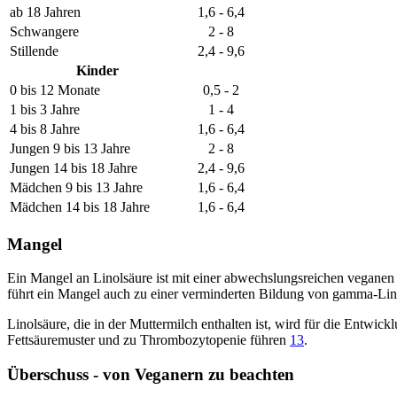
ab 18 Jahren
1,6 - 6,4
Schwangere
2 - 8
Stillende
2,4 - 9,6
Kinder
0 bis 12 Monate
0,5 - 2
1 bis 3 Jahre
1 - 4
4 bis 8 Jahre
1,6 - 6,4
Jungen 9 bis 13 Jahre
2 - 8
Jungen 14 bis 18 Jahre
2,4 - 9,6
Mädchen 9 bis 13 Jahre
1,6 - 6,4
Mädchen 14 bis 18 Jahre
1,6 - 6,4
Mangel
Ein Mangel an Linolsäure ist mit einer abwechslungsreichen vegane
führt ein Mangel auch zu einer verminderten Bildung von gamma-L
Linolsäure, die in der Muttermilch enthalten ist, wird für die Entw
Fettsäuremuster und zu Thrombozytopenie führen
13
.
Überschuss - von Veganern zu beachten