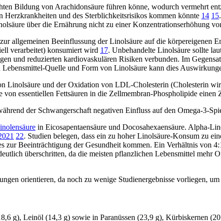
öhten Bildung von Arachidonsäure führen könne, wodurch vermehrt entz
on Herzkrankheiten und des Sterblichkeitsrisikos kommen könnte
14
15
Linolsäure über die Ernährung nicht zu einer Konzentrationserhöhung
zur allgemeinen Beeinflussung der Linolsäure auf die körpereigenen En
iell verarbeitet) konsumiert wird
17
. Unbehandelte Linolsäure sollte lau
ngen und reduzierten kardiovaskulären Risiken verbunden. Im Gegensat
ch Lebensmittel-Quelle und Form von Linolsäure kann dies Auswirkung
 Linolsäure und der Oxidation von LDL-Cholesterin (Cholesterin wir
e von essentiellen Fettsäuren in die Zellmembran-Phospholipide ein
 während der Schwangerschaft negativen Einfluss auf den Omega-3-Sp
inolensäure
in Eicosapentaensäure und Docosahexaensäure. Alpha-Lino
20
21
22
. Studien belegen, dass ein zu hoher Linolsäure-Konsum zu ei
s zur Beeinträchtigung der Gesundheit kommen. Ein Verhältnis von 4:1
deutlich überschritten, da die meisten pflanzlichen Lebensmittel mehr
ungen orientieren, da noch zu wenige Studienergebnisse vorliegen, u
,6 g), Leinöl (14,3 g) sowie in Paranüssen (23,9 g), Kürbiskernen (2