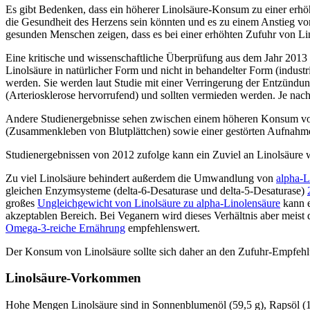
Es gibt Bedenken, dass ein höherer Linolsäure-Konsum zu einer erh
die Gesundheit des Herzens sein könnten und es zu einem Anstieg v
gesunden Menschen zeigen, dass es bei einer erhöhten Zufuhr von 
Eine kritische und wissenschaftliche Überprüfung aus dem Jahr 2013 
Linolsäure in natürlicher Form und nicht in behandelter Form (industr
werden. Sie werden laut Studie mit einer Verringerung der Entzündu
(Arteriosklerose hervorrufend) und sollten vermieden werden. Je na
Andere Studienergebnisse sehen zwischen einem höheren Konsum von
(Zusammenkleben von Blutplättchen) sowie einer gestörten Aufnahm
Studienergebnissen von 2012 zufolge kann ein Zuviel an Linolsäure
Zu viel Linolsäure behindert außerdem die Umwandlung von
alpha-L
gleichen Enzymsysteme (delta-6-Desaturase und delta-5-Desaturase)
großes
Ungleichgewicht von Linolsäure zu alpha-Linolensäure
kann e
akzeptablen Bereich. Bei Veganern wird dieses Verhältnis aber meist 
Omega-3-reiche Ernährung
empfehlenswert.
Der Konsum von Linolsäure sollte sich daher an den Zufuhr-Empfehl
Linolsäure-Vorkommen
Hohe Mengen Linolsäure sind in Sonnenblumenöl (59,5 g), Rapsöl (18