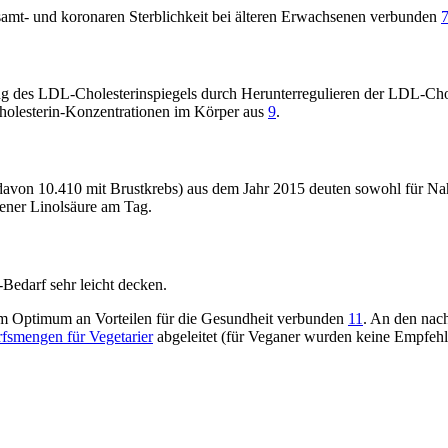
esamt- und koronaren Sterblichkeit bei älteren Erwachsenen verbunden
erung des LDL-Cholesterinspiegels durch Herunterregulieren der LDL-Cho
Cholesterin-Konzentrationen im Körper aus
9
.
von 10.410 mit Brustkrebs) aus dem Jahr 2015 deuten sowohl für Nahr
ener Linolsäure am Tag.
-Bedarf sehr leicht decken.
em Optimum an Vorteilen für die Gesundheit verbunden
11
. An den nac
smengen für Vegetarier
abgeleitet (für Veganer wurden keine Empfeh