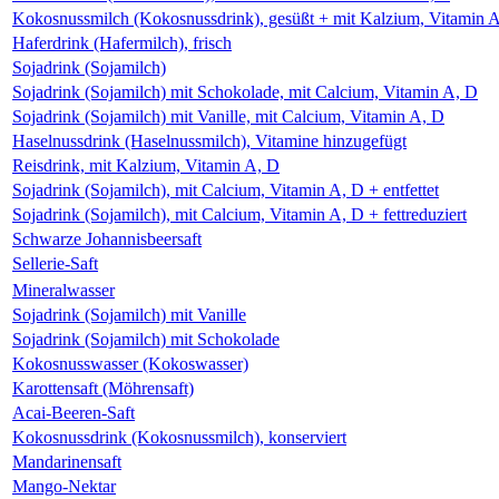
Kokosnussmilch (Kokosnussdrink), gesüßt + mit Kalzium, Vitamin 
Haferdrink (Hafermilch), frisch
Sojadrink (Sojamilch)
Sojadrink (Sojamilch) mit Schokolade, mit Calcium, Vitamin A, D
Sojadrink (Sojamilch) mit Vanille, mit Calcium, Vitamin A, D
Haselnussdrink (Haselnussmilch), Vitamine hinzugefügt
Reisdrink, mit Kalzium, Vitamin A, D
Sojadrink (Sojamilch), mit Calcium, Vitamin A, D + entfettet
Sojadrink (Sojamilch), mit Calcium, Vitamin A, D + fettreduziert
Schwarze Johannisbeersaft
Sellerie-Saft
Mineralwasser
Sojadrink (Sojamilch) mit Vanille
Sojadrink (Sojamilch) mit Schokolade
Kokosnusswasser (Kokoswasser)
Karottensaft (Möhrensaft)
Acai-Beeren-Saft
Kokosnussdrink (Kokosnussmilch), konserviert
Mandarinensaft
Mango-Nektar