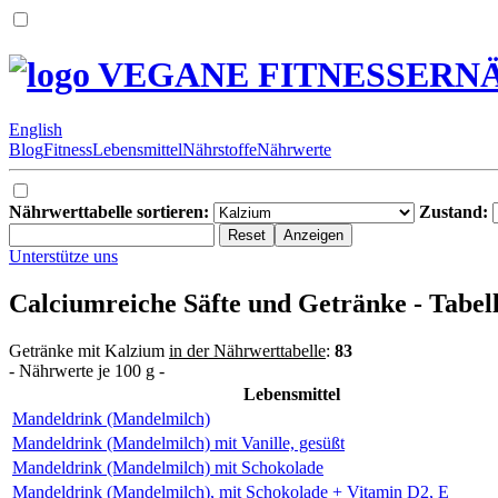
VEGANE FITNESSERN
English
Blog
Fitness
Lebensmittel
Nährstoffe
Nährwerte
Nährwerttabelle sortieren:
Zustand:
Unterstütze uns
Calciumreiche Säfte und Getränke - Tabel
Getränke mit Kalzium
in der Nährwerttabelle
:
83
- Nährwerte je 100 g -
Lebensmittel
Mandeldrink (Mandelmilch)
Mandeldrink (Mandelmilch) mit Vanille, gesüßt
Mandeldrink (Mandelmilch) mit Schokolade
Mandeldrink (Mandelmilch), mit Schokolade + Vitamin D2, E