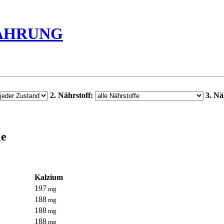
ÄHRUNG
2. Nährstoff:
3. Nä
le
Kalzium
197
mg
188
mg
188
mg
188
mg