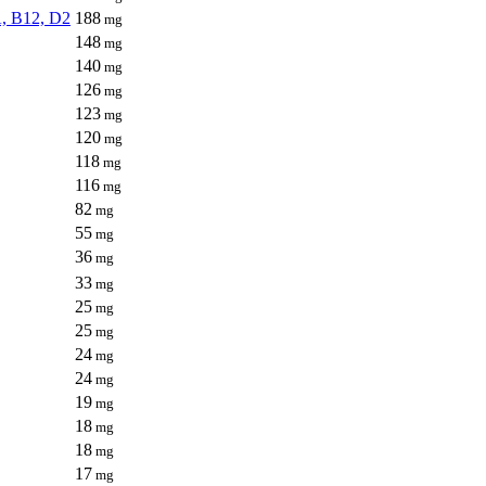
A, B12, D2
188
mg
148
mg
140
mg
126
mg
123
mg
120
mg
118
mg
116
mg
82
mg
55
mg
36
mg
33
mg
25
mg
25
mg
24
mg
24
mg
19
mg
18
mg
18
mg
17
mg