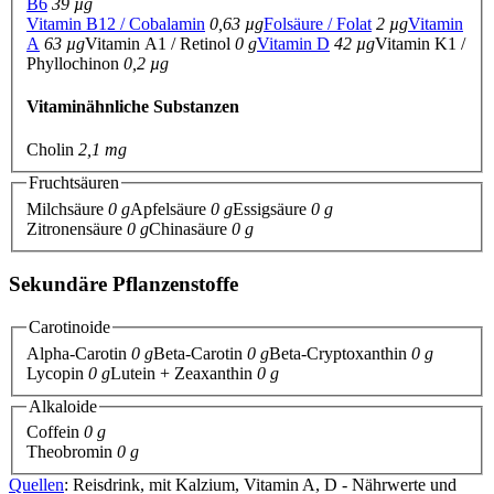
B6
39 µg
Vitamin B12 / Cobalamin
0,63 µg
Folsäure / Folat
2 µg
Vitamin
A
63 µg
Vitamin A1 / Retinol
0 g
Vitamin D
42 µg
Vitamin K1 /
Phyllochinon
0,2 µg
Vitaminähnliche Substanzen
Cholin
2,1 mg
Fruchtsäuren
Milchsäure
0 g
Apfelsäure
0 g
Essigsäure
0 g
Zitronensäure
0 g
Chinasäure
0 g
Sekundäre Pflanzenstoffe
Carotinoide
Alpha-Carotin
0 g
Beta-Carotin
0 g
Beta-Cryptoxanthin
0 g
Lycopin
0 g
Lutein + Zeaxanthin
0 g
Alkaloide
Coffein
0 g
Theobromin
0 g
Quellen
: Reisdrink, mit Kalzium, Vitamin A, D - Nährwerte und