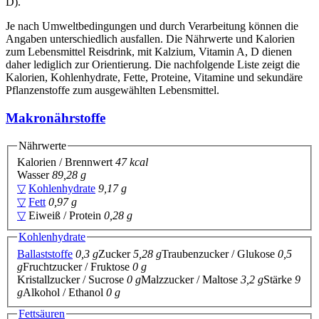
D).
Je nach Umweltbedingungen und durch Verarbeitung können die
Angaben unterschiedlich ausfallen. Die Nährwerte und Kalorien
zum Lebensmittel Reisdrink, mit Kalzium, Vitamin A, D dienen
daher lediglich zur Orientierung. Die nachfolgende Liste zeigt die
Kalorien, Kohlenhydrate, Fette, Proteine, Vitamine und sekundäre
Pflanzenstoffe zum ausgewählten Lebensmittel.
Makronährstoffe
Nährwerte
Kalorien / Brennwert
47 kcal
Wasser
89,28 g
▽
Kohlenhydrate
9,17 g
▽
Fett
0,97 g
▽
Eiweiß / Protein
0,28 g
Kohlenhydrate
Ballaststoffe
0,3 g
Zucker
5,28 g
Traubenzucker / Glukose
0,5
g
Fruchtzucker / Fruktose
0 g
Kristallzucker / Sucrose
0 g
Malzzucker / Maltose
3,2 g
Stärke
9
g
Alkohol / Ethanol
0 g
Fettsäuren