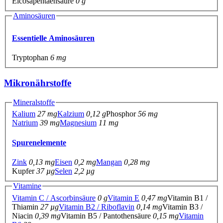
Eicosapentaensäure
0 g
Aminosäuren
Essentielle Aminosäuren
Tryptophan
6 mg
Mikronährstoffe
Mineralstoffe
Kalium
27 mg
Kalzium
0,12 g
Phosphor
56 mg
Natrium
39 mg
Magnesium
11 mg
Spurenelemente
Zink
0,13 mg
Eisen
0,2 mg
Mangan
0,28 mg
Kupfer
37 µg
Selen
2,2 µg
Vitamine
Vitamin C / Ascorbinsäure
0 g
Vitamin E
0,47 mg
Vitamin B1 /
Thiamin
27 µg
Vitamin B2 / Riboflavin
0,14 mg
Vitamin B3 /
Niacin
0,39 mg
Vitamin B5 / Pantothensäure
0,15 mg
Vitamin