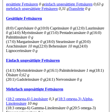
gesättigte Fettsäuren
0 g
einfach ungesättigte Fettsäuren
0,63 g
mehrfach ungesättigte Fettsäuren
0,31 g
Transfette
0 g
Gesättigte Fettsäuren
(8:0) Caprylsäure
0 g
(10:0) Caprinsäure
0 g
(12:0) Laurinsäure
0 g
(14:0) Myristinsäure
0 g
(15:0) Pentadecansäure
0 g
(16:0)
Palmitinsäure
0 g
(17:0) Margarinsäure
0 g
(18:0) Stearinsäure
0 g
(20:0)
Arachinsäure
10 mg
(22:0) Behensäure
10 mg
(24:0)
Lignocerinsäure
0 g
Einfach ungesättigte Fettsäuren
(14:1) Myristoleinsäure
0 g
(16:1) Palmitoleinsäure
1 mg
(18:1)
Ölsäure
0,62 g
(20:1) Gadoleinsäure
0 g
(24:1) Nervonsäure
0 g
Mehrfach ungesättigte Fettsäuren
(18:2 omega-6) Linolsäure
0,3 g
(18:3 omega-3) Alpha-
Linolensäure
10 mg
(18:3 omega-6) Gamma-Linolensäure
0 g
(20:5 omega-3)