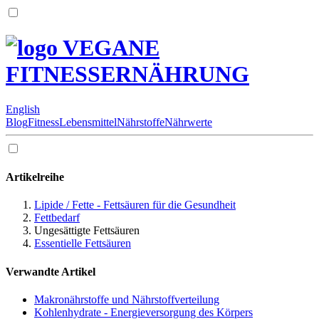
VEGANE
FITNESSERNÄHRUNG
English
Blog
Fitness
Lebensmittel
Nährstoffe
Nährwerte
Artikelreihe
Lipide / Fette - Fettsäuren für die Gesundheit
Fettbedarf
Ungesättigte Fettsäuren
Essentielle Fettsäuren
Verwandte Artikel
Makronährstoffe und Nährstoffverteilung
Kohlenhydrate - Energieversorgung des Körpers