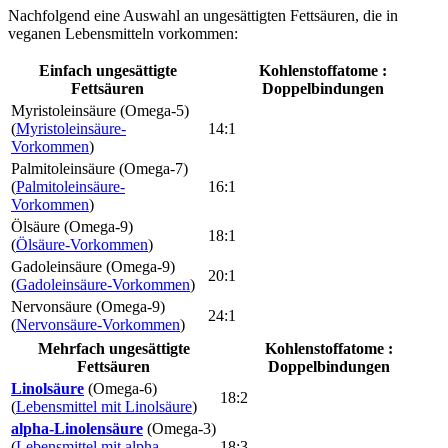
Nachfolgend eine Auswahl an ungesättigten Fettsäuren, die in
veganen Lebensmitteln vorkommen:
Einfach ungesättigte
Kohlenstoffatome :
Fettsäuren
Doppelbindungen
Myristoleinsäure (Omega-5)
(
Myristoleinsäure-
14:1
Vorkommen
)
Palmitoleinsäure (Omega-7)
(
Palmitoleinsäure-
16:1
Vorkommen
)
Ölsäure (Omega-9)
18:1
(
Ölsäure-Vorkommen
)
Gadoleinsäure (Omega-9)
20:1
(
Gadoleinsäure-Vorkommen
)
Nervonsäure (Omega-9)
24:1
(
Nervonsäure-Vorkommen
)
Mehrfach ungesättigte
Kohlenstoffatome :
Fettsäuren
Doppelbindungen
Linolsäure
(Omega-6)
18:2
(
Lebensmittel mit Linolsäure
)
alpha-Linolensäure
(Omega-3)
(
Lebensmittel mit alpha-
18:3