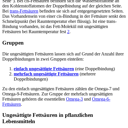
Seite"). Bei cis-Fettsäuren befinden sich die Wasserstoffatome an
den Kohlenstoffatomen der Doppelbindung auf der gleichen Seite.
Bei
trans-Fettsäuren
befinden sie sich auf entgegengesetzten Seiten.
Das Vorhandensein von einer cis-Bindung in der Fettsäure senkt den
Schmelzpunkt (bei Raumtemperatur eher flüssig). Ist eine trans-
Bindung vorhanden, ist das Fett-Molekül mit ungesättigten
Fettsäuren bei Raumtemperatur fest
2
.
Gruppen
Die ungesättigten Fettsäuren lassen sich auf Grund der Anzahl ihrer
Doppelbindungen in zwei Gruppen einteilen:
einfach ungesättigte Fettsäuren
(eine Doppelbindung)
mehrfach ungesättigte Fettsäuren
(mehrere
Doppelbindungen)
Zu den einfach ungesättigten Fettsäuren zählen die Omega-7 und
Omega-9-Fettsäuren. Zur Gruppe der mehrfach ungesättigten
Fettsäuren gehören die essentiellen
Omega-3
und
Omega-6-
Fettsäuren
.
Ungesättigte Fettsäuren in pflanzlichen
Lebensmitteln