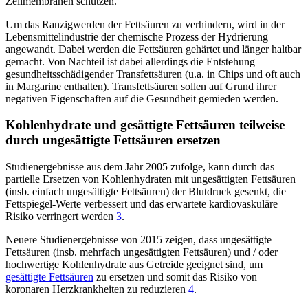
Zellmembranen schützen.
Um das Ranzigwerden der Fettsäuren zu verhindern, wird in der
Lebensmittelindustrie der chemische Prozess der Hydrierung
angewandt. Dabei werden die Fettsäuren gehärtet und länger haltbar
gemacht. Von Nachteil ist dabei allerdings die Entstehung
gesundheitsschädigender Transfettsäuren (u.a. in Chips und oft auch
in Margarine enthalten). Transfettsäuren sollen auf Grund ihrer
negativen Eigenschaften auf die Gesundheit gemieden werden.
Kohlenhydrate und gesättigte Fettsäuren teilweise
durch ungesättigte Fettsäuren ersetzen
Studienergebnisse aus dem Jahr 2005 zufolge, kann durch das
partielle Ersetzen von Kohlenhydraten mit ungesättigten Fettsäuren
(insb. einfach ungesättigte Fettsäuren) der Blutdruck gesenkt, die
Fettspiegel-Werte verbessert und das erwartete kardiovaskuläre
Risiko verringert werden
3
.
Neuere Studienergebnisse von 2015 zeigen, dass ungesättigte
Fettsäuren (insb. mehrfach ungesättigten Fettsäuren) und / oder
hochwertige Kohlenhydrate aus Getreide geeignet sind, um
gesättigte Fettsäuren
zu ersetzen und somit das Risiko von
koronaren Herzkrankheiten zu reduzieren
4
.