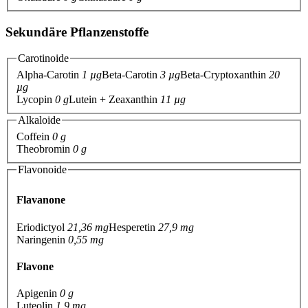
Sekundäre Pflanzenstoffe
Carotinoide
Alpha-Carotin
1 µg
Beta-Carotin
3 µg
Beta-Cryptoxanthin
20
µg
Lycopin
0 g
Lutein + Zeaxanthin
11 µg
Alkaloide
Coffein
0 g
Theobromin
0 g
Flavonoide
Flavanone
Eriodictyol
21,36 mg
Hesperetin
27,9 mg
Naringenin
0,55 mg
Flavone
Apigenin
0 g
Luteolin
1,9 mg