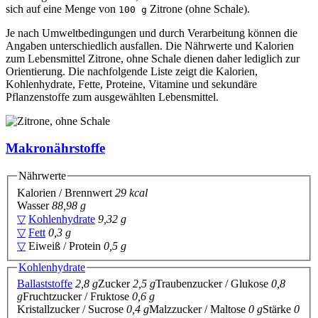
sich auf eine Menge von
Zitrone (ohne Schale).
100 g
Je nach Umweltbedingungen und durch Verarbeitung können die
Angaben unterschiedlich ausfallen. Die Nährwerte und Kalorien
zum Lebensmittel Zitrone, ohne Schale dienen daher lediglich zur
Orientierung. Die nachfolgende Liste zeigt die Kalorien,
Kohlenhydrate, Fette, Proteine, Vitamine und sekundäre
Pflanzenstoffe zum ausgewählten Lebensmittel.
Makronährstoffe
Nährwerte
Kalorien / Brennwert
29 kcal
Wasser
88,98 g
▽
Kohlenhydrate
9,32 g
▽
Fett
0,3 g
▽
Eiweiß / Protein
0,5 g
Kohlenhydrate
Ballaststoffe
2,8 g
Zucker
2,5 g
Traubenzucker / Glukose
0,8
g
Fruchtzucker / Fruktose
0,6 g
Kristallzucker / Sucrose
0,4 g
Malzzucker / Maltose
0 g
Stärke
0