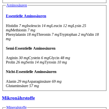
Aminosäuren
Essentielle Aminosäuren
Histidin
7 mg
Isoleucin
14 mg
Leucin
12 mg
Lysin
25
mg
Methionin
7 mg
Phenylalanin
18 mg
Threonin
7 mg
Tryptophan
2 mg
Valin
18
mg
Semi-Essentielle Aminosäuren
Arginin
30 mg
Cystein
6 mg
Glycin
48 mg
Prolin
26 mg
Serin
14 mg
Tyrosin
10 mg
Nicht-Essentielle Aminosäuren
Alanin
29 mg
Asparaginsäure
69 mg
Glutaminsäure
57 mg
Mikronährstoffe
Mineralstoffe