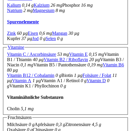
Kalium
0,14 g
Kalzium
26 mg
Phosphor
16 mg
Natrium
2 mg
Magnesium
8 mg
Spurenelemente
Zink
60 µg
Eisen
0,6 mg
Mangan
30 µg
Kupfer
37 µg
Jod
0 g
Selen
0 g
Vitamine
Vitamin C / Ascorbinsäure
53 mg
Vitamin E
0,15 mg
Vitamin
B1 / Thiamin
40 µg
Vitamin B2 / Riboflavin
20 µg
Vitamin B3 /
Niacin
0,1 mg
Vitamin B5 / Pantothensäure
0,19 mg
Vitamin B6
80 µg
Vitamin B12 / Cobalamin
0 g
Biotin
1 µg
Folsäure / Folat
11
µg
Vitamin A
1 µg
Vitamin A1 / Retinol
0 g
Vitamin D
0
g
Vitamin K1 / Phyllochinon
0 g
Vitaminähnliche Substanzen
Cholin
5,1 mg
Fruchtsäuren
Milchsäure
0 g
Apfelsäure
0,3 g
Zitronensäure
4,5 g
Oxalsäure
0 g
Chinasäure
0 g