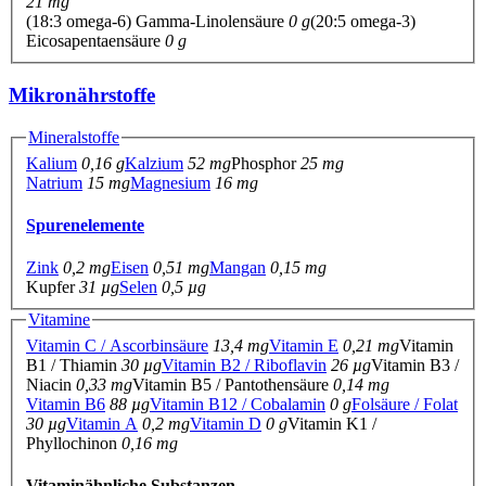
21 mg
(18:3 omega-6) Gamma-Linolensäure
0 g
(20:5 omega-3)
Eicosapentaensäure
0 g
Mikronährstoffe
Mineralstoffe
Kalium
0,16 g
Kalzium
52 mg
Phosphor
25 mg
Natrium
15 mg
Magnesium
16 mg
Spurenelemente
Zink
0,2 mg
Eisen
0,51 mg
Mangan
0,15 mg
Kupfer
31 µg
Selen
0,5 µg
Vitamine
Vitamin C / Ascorbinsäure
13,4 mg
Vitamin E
0,21 mg
Vitamin
B1 / Thiamin
30 µg
Vitamin B2 / Riboflavin
26 µg
Vitamin B3 /
Niacin
0,33 mg
Vitamin B5 / Pantothensäure
0,14 mg
Vitamin B6
88 µg
Vitamin B12 / Cobalamin
0 g
Folsäure / Folat
30 µg
Vitamin A
0,2 mg
Vitamin D
0 g
Vitamin K1 /
Phyllochinon
0,16 mg
Vitaminähnliche Substanzen