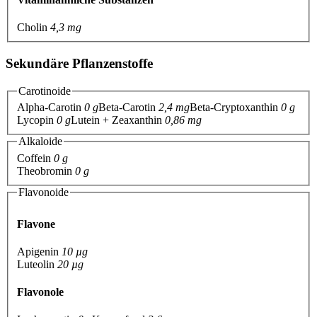
Cholin
4,3 mg
Sekundäre Pflanzenstoffe
Carotinoide
Alpha-Carotin
0 g
Beta-Carotin
2,4 mg
Beta-Cryptoxanthin
0 g
Lycopin
0 g
Lutein + Zeaxanthin
0,86 mg
Alkaloide
Coffein
0 g
Theobromin
0 g
Flavonoide
Flavone
Apigenin
10 µg
Luteolin
20 µg
Flavonole