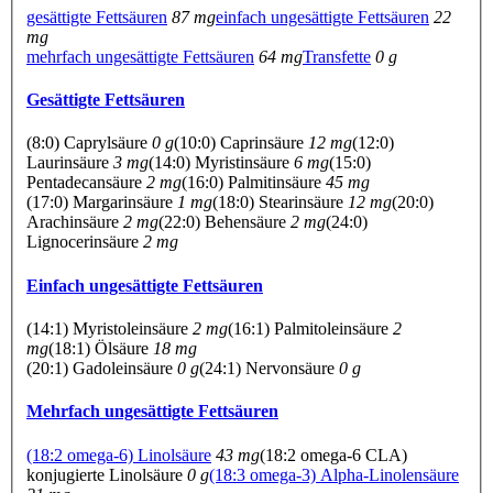
gesättigte Fettsäuren
87 mg
einfach ungesättigte Fettsäuren
22
mg
mehrfach ungesättigte Fettsäuren
64 mg
Transfette
0 g
Gesättigte Fettsäuren
(8:0) Caprylsäure
0 g
(10:0) Caprinsäure
12 mg
(12:0)
Laurinsäure
3 mg
(14:0) Myristinsäure
6 mg
(15:0)
Pentadecansäure
2 mg
(16:0) Palmitinsäure
45 mg
(17:0) Margarinsäure
1 mg
(18:0) Stearinsäure
12 mg
(20:0)
Arachinsäure
2 mg
(22:0) Behensäure
2 mg
(24:0)
Lignocerinsäure
2 mg
Einfach ungesättigte Fettsäuren
(14:1) Myristoleinsäure
2 mg
(16:1) Palmitoleinsäure
2
mg
(18:1) Ölsäure
18 mg
(20:1) Gadoleinsäure
0 g
(24:1) Nervonsäure
0 g
Mehrfach ungesättigte Fettsäuren
(18:2 omega-6) Linolsäure
43 mg
(18:2 omega-6 CLA)
konjugierte Linolsäure
0 g
(18:3 omega-3) Alpha-Linolensäure