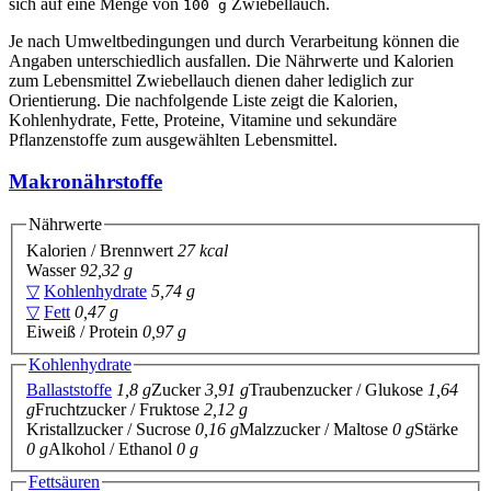
sich auf eine Menge von
Zwiebellauch.
100 g
Je nach Umweltbedingungen und durch Verarbeitung können die
Angaben unterschiedlich ausfallen. Die Nährwerte und Kalorien
zum Lebensmittel Zwiebellauch dienen daher lediglich zur
Orientierung. Die nachfolgende Liste zeigt die Kalorien,
Kohlenhydrate, Fette, Proteine, Vitamine und sekundäre
Pflanzenstoffe zum ausgewählten Lebensmittel.
Makronährstoffe
Nährwerte
Kalorien / Brennwert
27 kcal
Wasser
92,32 g
▽
Kohlenhydrate
5,74 g
▽
Fett
0,47 g
Eiweiß / Protein
0,97 g
Kohlenhydrate
Ballaststoffe
1,8 g
Zucker
3,91 g
Traubenzucker / Glukose
1,64
g
Fruchtzucker / Fruktose
2,12 g
Kristallzucker / Sucrose
0,16 g
Malzzucker / Maltose
0 g
Stärke
0 g
Alkohol / Ethanol
0 g
Fettsäuren