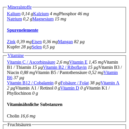
Mineralstoffe
Kalium
0,14 g
Kalzium
4 mg
Phosphor
46 mg
Natrium
0,2 g
Magnesium
15 mg
Spurenelemente
Zink
0,39 mg
Eisen
0,36 mg
Mangan
82 µg
Kupfer
28 µg
Selen
0,5 µg
Vitamine
Vitamin C / Ascorbinsäure
2,6 mg
Vitamin E
1,45 mg
Vitamin
B1 / Thiamin
15 µg
Vitamin B2 / Riboflavin
15 µg
Vitamin B3 /
Niacin
0,88 mg
Vitamin B5 / Pantothensäure
0,52 mg
Vitamin
B6
37 µg
Vitamin B12 / Cobalamin
0 g
Folsäure / Folat
38 µg
Vitamin A
2 µg
Vitamin A1 / Retinol
0 g
Vitamin D
0 g
Vitamin K1 /
Phyllochinon
0 g
Vitaminähnliche Substanzen
Cholin
16,6 mg
Fruchtsäuren