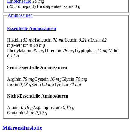
Linolensäure
10 mg
(20:5 omega-3) Eicosapentaensäure
0 g
Aminosäuren
Essentielle Aminosäuren
Histidin
53 mg
Isoleucin
78 mg
Leucin
0,21 g
Lysin
82
mg
Methionin
40 mg
Phenylalanin
90 mg
Threonin
78 mg
Tryptophan
14 mg
Valin
0,11 g
Semi-Essentielle Aminosäuren
Arginin
79 mg
Cystein
16 mg
Glycin
76 mg
Prolin
0,18 g
Serin
92 mg
Tyrosin
74 mg
Nicht-Essentielle Aminosäuren
Alanin
0,18 g
Asparaginsäure
0,15 g
Glutaminsäure
0,39 g
Mikronährstoffe