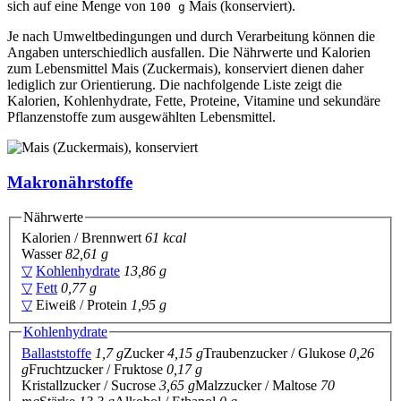
sich auf eine Menge von
Mais (konserviert).
100 g
Je nach Umweltbedingungen und durch Verarbeitung können die
Angaben unterschiedlich ausfallen. Die Nährwerte und Kalorien
zum Lebensmittel Mais (Zuckermais), konserviert dienen daher
lediglich zur Orientierung. Die nachfolgende Liste zeigt die
Kalorien, Kohlenhydrate, Fette, Proteine, Vitamine und sekundäre
Pflanzenstoffe zum ausgewählten Lebensmittel.
Makronährstoffe
Nährwerte
Kalorien / Brennwert
61 kcal
Wasser
82,61 g
▽
Kohlenhydrate
13,86 g
▽
Fett
0,77 g
▽
Eiweiß / Protein
1,95 g
Kohlenhydrate
Ballaststoffe
1,7 g
Zucker
4,15 g
Traubenzucker / Glukose
0,26
g
Fruchtzucker / Fruktose
0,17 g
Kristallzucker / Sucrose
3,65 g
Malzzucker / Maltose
70