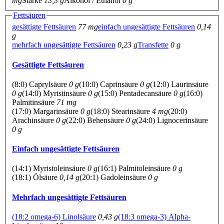
mg
Stärke
13,3 g
Alkohol / Ethanol
0 g
Fettsäuren
gesättigte Fettsäuren
77 mg
einfach ungesättigte Fettsäuren
0,14
g
mehrfach ungesättigte Fettsäuren
0,23 g
Transfette
0 g
Gesättigte Fettsäuren
(8:0) Caprylsäure
0 g
(10:0) Caprinsäure
0 g
(12:0) Laurinsäure
0 g
(14:0) Myristinsäure
0 g
(15:0) Pentadecansäure
0 g
(16:0)
Palmitinsäure
71 mg
(17:0) Margarinsäure
0 g
(18:0) Stearinsäure
4 mg
(20:0)
Arachinsäure
0 g
(22:0) Behensäure
0 g
(24:0) Lignocerinsäure
0 g
Einfach ungesättigte Fettsäuren
(14:1) Myristoleinsäure
0 g
(16:1) Palmitoleinsäure
0 g
(18:1) Ölsäure
0,14 g
(20:1) Gadoleinsäure
0 g
Mehrfach ungesättigte Fettsäuren
(18:2 omega-6) Linolsäure
0,43 g
(18:3 omega-3) Alpha-