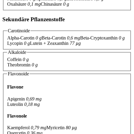
Oxalsäure
0,1 mg
Chinasäure
0 g
Sekundäre Pflanzenstoffe
Carotinoide
Alpha-Carotin
0 g
Beta-Carotin
0,6 mg
Beta-Cryptoxanthin
0 g
Lycopin
0 g
Lutein + Zeaxanthin
77 µg
Alkaloide
Coffein
0 g
Theobromin
0 g
Flavonoide
Flavone
Apigenin
0,69 mg
Luteolin
0,18 mg
Flavonole
Kaempferol
0,79 mg
Myricetin
80 µg
Quercetin
0,36 mg