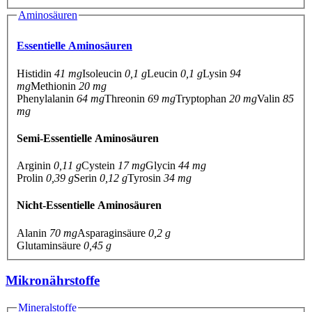
Aminosäuren
Essentielle Aminosäuren
Histidin
41 mg
Isoleucin
0,1 g
Leucin
0,1 g
Lysin
94
mg
Methionin
20 mg
Phenylalanin
64 mg
Threonin
69 mg
Tryptophan
20 mg
Valin
85
mg
Semi-Essentielle Aminosäuren
Arginin
0,11 g
Cystein
17 mg
Glycin
44 mg
Prolin
0,39 g
Serin
0,12 g
Tyrosin
34 mg
Nicht-Essentielle Aminosäuren
Alanin
70 mg
Asparaginsäure
0,2 g
Glutaminsäure
0,45 g
Mikronährstoffe
Mineralstoffe