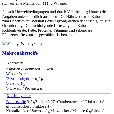
sich auf eine Menge von
Wirsing.
100 g
Je nach Umweltbedingungen und durch Verarbeitung können die
Angaben unterschiedlich ausfallen. Die Nährwerte und Kalorien
zum Lebensmittel Wirsing (Wirsingkohl) dienen daher lediglich zur
Orientierung. Die nachfolgende Liste zeigt die Kalorien,
Kohlenhydrate, Fette, Proteine, Vitamine und sekundäre
Pflanzenstoffe zum ausgewählten Lebensmittel.
Makronährstoffe
Nährwerte
Kalorien / Brennwert
27 kcal
Wasser
91 g
▽
Kohlenhydrate
6,1 g
▽
Fett
0,1 g
▽
Eiweiß / Protein
2 g
Kohlenhydrate
Ballaststoffe
3,1 g
Zucker
2,27 g
Traubenzucker / Glukose
1,3
g
Fruchtzucker / Fruktose
1 g
Kristallzucker / Sucrose
0 g
Malzzucker / Maltose
0 g
Stärke
0