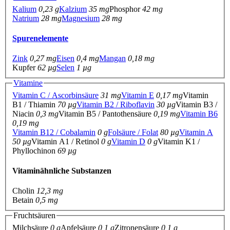
Kalium
0,23 g
Kalzium
35 mg
Phosphor
42 mg
Natrium
28 mg
Magnesium
28 mg
Spurenelemente
Zink
0,27 mg
Eisen
0,4 mg
Mangan
0,18 mg
Kupfer
62 µg
Selen
1 µg
Vitamine
Vitamin C / Ascorbinsäure
31 mg
Vitamin E
0,17 mg
Vitamin
B1 / Thiamin
70 µg
Vitamin B2 / Riboflavin
30 µg
Vitamin B3 /
Niacin
0,3 mg
Vitamin B5 / Pantothensäure
0,19 mg
Vitamin B6
0,19 mg
Vitamin B12 / Cobalamin
0 g
Folsäure / Folat
80 µg
Vitamin A
50 µg
Vitamin A1 / Retinol
0 g
Vitamin D
0 g
Vitamin K1 /
Phyllochinon
69 µg
Vitaminähnliche Substanzen
Cholin
12,3 mg
Betain
0,5 mg
Fruchtsäuren
Milchsäure
0 g
Apfelsäure
0,1 g
Zitronensäure
0,1 g