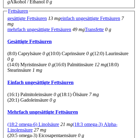
g
Alkohol / Ethanol
0 g
Fettsäuren
gesättigte Fettsäuren
13 mg
einfach ungesättigte Fettsäuren
7
mg
mehrfach ungesättigte Fettsäuren
49 mg
Transfette
0 g
Gesättigte Fettsäuren
(8:0) Caprylsäure
0 g
(10:0) Caprinsäure
0 g
(12:0) Laurinsäure
0 g
(14:0) Myristinsäure
0 g
(16:0) Palmitinsäure
12 mg
(18:0)
Stearinsäure
1 mg
Einfach ungesättigte Fettsäuren
(16:1) Palmitoleinsäure
0 g
(18:1) Ölsäure
7 mg
(20:1) Gadoleinsäure
0 g
Mehrfach ungesättigte Fettsäuren
(18:2 omega-6) Linolsäure
21 mg
(18:3 omega-3) Alpha-
Linolensäure
27 mg
(20:5 omega-3) Eicosapentaensäure
0 g