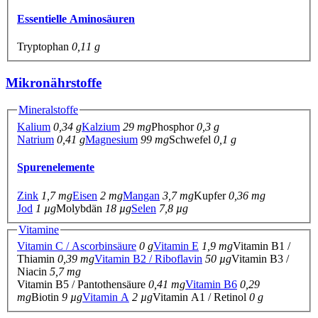
Essentielle Aminosäuren
Tryptophan
0,11 g
Mikronährstoffe
Mineralstoffe
Kalium
0,34 g
Kalzium
29 mg
Phosphor
0,3 g
Natrium
0,41 g
Magnesium
99 mg
Schwefel
0,1 g
Spurenelemente
Zink
1,7 mg
Eisen
2 mg
Mangan
3,7 mg
Kupfer
0,36 mg
Jod
1 µg
Molybdän
18 µg
Selen
7,8 µg
Vitamine
Vitamin C / Ascorbinsäure
0 g
Vitamin E
1,9 mg
Vitamin B1 /
Thiamin
0,39 mg
Vitamin B2 / Riboflavin
50 µg
Vitamin B3 /
Niacin
5,7 mg
Vitamin B5 / Pantothensäure
0,41 mg
Vitamin B6
0,29
mg
Biotin
9 µg
Vitamin A
2 µg
Vitamin A1 / Retinol
0 g