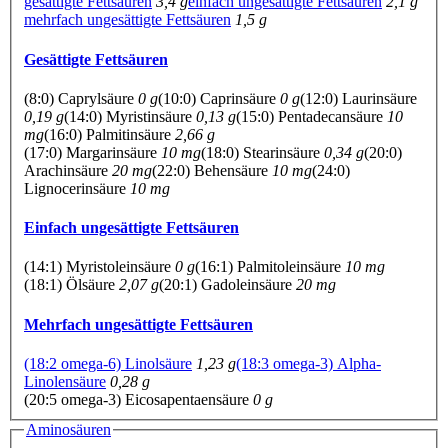
gesättigte Fettsäuren
3,4 g
einfach ungesättigte Fettsäuren
2,1 g
mehrfach ungesättigte Fettsäuren
1,5 g
Gesättigte Fettsäuren
(8:0) Caprylsäure
0 g
(10:0) Caprinsäure
0 g
(12:0) Laurinsäure
0,19 g
(14:0) Myristinsäure
0,13 g
(15:0) Pentadecansäure
10
mg
(16:0) Palmitinsäure
2,66 g
(17:0) Margarinsäure
10 mg
(18:0) Stearinsäure
0,34 g
(20:0)
Arachinsäure
20 mg
(22:0) Behensäure
10 mg
(24:0)
Lignocerinsäure
10 mg
Einfach ungesättigte Fettsäuren
(14:1) Myristoleinsäure
0 g
(16:1) Palmitoleinsäure
10 mg
(18:1) Ölsäure
2,07 g
(20:1) Gadoleinsäure
20 mg
Mehrfach ungesättigte Fettsäuren
(18:2 omega-6) Linolsäure
1,23 g
(18:3 omega-3) Alpha-
Linolensäure
0,28 g
(20:5 omega-3) Eicosapentaensäure
0 g
Aminosäuren