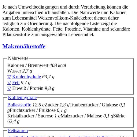
Je nach Umweltbedingungen und durch Verarbeitung können die
Angaben unterschiedlich ausfallen. Die Nährwerte und Kalorien
zum Lebensmittel Weizenvollkorn-Knäckebrot dienen daher
lediglich zur Orientierung. Die nachfolgende Liste zeigt die
Kalorien, Kohlenhydrate, Fette, Proteine, Vitamine und sekundäre
Pflanzenstoffe zum ausgewählten Lebensmittel.
Makronährstoffe
Nährwerte
Kalorien / Brennwert
408 kcal
Wasser
2,7 g
▽
Kohlenhydrate
63,7 g
▽
Fett
9,7 g
▽
Eiweiß / Protein
9,8 g
Kohlenhydrate
Ballaststoffe
12,5 g
Zucker
1,3 g
Traubenzucker / Glukose
0,1
g
Fruchtzucker / Fruktose
0,1 g
Kristallzucker / Sucrose
1 g
Malzzucker / Maltose
0,1 g
Stärke
62,4 g
Fettsäuren