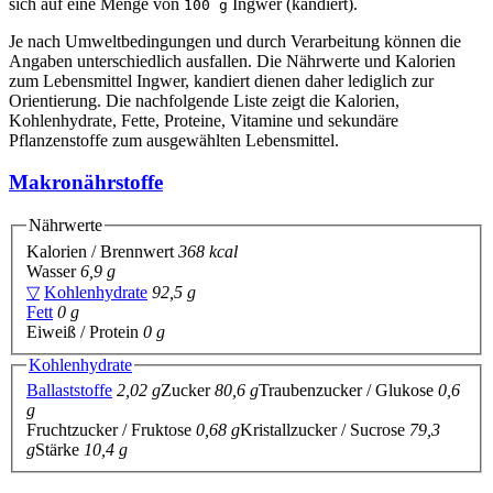
sich auf eine Menge von
Ingwer (kandiert).
100 g
Je nach Umweltbedingungen und durch Verarbeitung können die
Angaben unterschiedlich ausfallen. Die Nährwerte und Kalorien
zum Lebensmittel Ingwer, kandiert dienen daher lediglich zur
Orientierung. Die nachfolgende Liste zeigt die Kalorien,
Kohlenhydrate, Fette, Proteine, Vitamine und sekundäre
Pflanzenstoffe zum ausgewählten Lebensmittel.
Makronährstoffe
Nährwerte
Kalorien / Brennwert
368 kcal
Wasser
6,9 g
▽
Kohlenhydrate
92,5 g
Fett
0 g
Eiweiß / Protein
0 g
Kohlenhydrate
Ballaststoffe
2,02 g
Zucker
80,6 g
Traubenzucker / Glukose
0,6
g
Fruchtzucker / Fruktose
0,68 g
Kristallzucker / Sucrose
79,3
g
Stärke
10,4 g