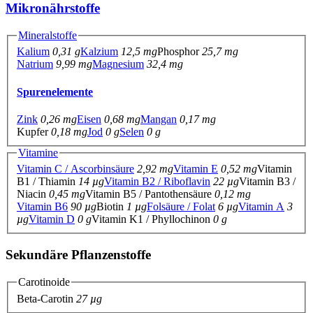
Mikronährstoffe
Mineralstoffe
Kalium
0,31 g
Kalzium
12,5 mg
Phosphor
25,7 mg
Natrium
9,99 mg
Magnesium
32,4 mg
Spurenelemente
Zink
0,26 mg
Eisen
0,68 mg
Mangan
0,17 mg
Kupfer
0,18 mg
Jod
0 g
Selen
0 g
Vitamine
Vitamin C / Ascorbinsäure
2,92 mg
Vitamin E
0,52 mg
Vitamin
B1 / Thiamin
14 µg
Vitamin B2 / Riboflavin
22 µg
Vitamin B3 /
Niacin
0,45 mg
Vitamin B5 / Pantothensäure
0,12 mg
Vitamin B6
90 µg
Biotin
1 µg
Folsäure / Folat
6 µg
Vitamin A
3
µg
Vitamin D
0 g
Vitamin K1 / Phyllochinon
0 g
Sekundäre Pflanzenstoffe
Carotinoide
Beta-Carotin
27 µg