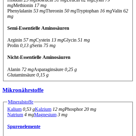
mg
Methionin
17 mg
Phenylalanin
53 mg
Threonin
50 mg
Tryptophan
16 mg
Valin
62
mg
Semi-Essentielle Aminosäuren
Arginin
57 mg
Cystein
13 mg
Glycin
51 mg
Prolin
0,13 g
Serin
75 mg
Nicht-Essentielle Aminosäuren
Alanin
72 mg
Asparaginsäure
0,25 g
Glutaminsäure
0,15 g
Mikronährstoffe
Mineralstoffe
Kalium
0,53 g
Kalzium
12 mg
Phosphor
20 mg
Natrium
4 mg
Magnesium
3 mg
Spurenelemente