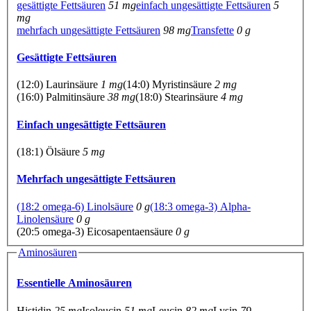
gesättigte Fettsäuren
51 mg
einfach ungesättigte Fettsäuren
5
mg
mehrfach ungesättigte Fettsäuren
98 mg
Transfette
0 g
Gesättigte Fettsäuren
(12:0) Laurinsäure
1 mg
(14:0) Myristinsäure
2 mg
(16:0) Palmitinsäure
38 mg
(18:0) Stearinsäure
4 mg
Einfach ungesättigte Fettsäuren
(18:1) Ölsäure
5 mg
Mehrfach ungesättigte Fettsäuren
(18:2 omega-6) Linolsäure
0 g
(18:3 omega-3) Alpha-
Linolensäure
0 g
(20:5 omega-3) Eicosapentaensäure
0 g
Aminosäuren
Essentielle Aminosäuren
Histidin
25 mg
Isoleucin
51 mg
Leucin
82 mg
Lysin
79