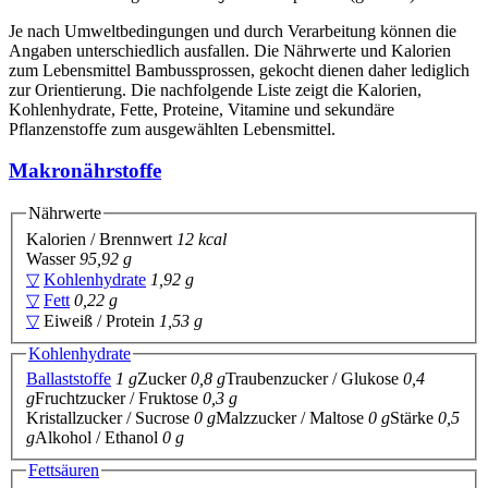
Je nach Umweltbedingungen und durch Verarbeitung können die
Angaben unterschiedlich ausfallen. Die Nährwerte und Kalorien
zum Lebensmittel Bambussprossen, gekocht dienen daher lediglich
zur Orientierung. Die nachfolgende Liste zeigt die Kalorien,
Kohlenhydrate, Fette, Proteine, Vitamine und sekundäre
Pflanzenstoffe zum ausgewählten Lebensmittel.
Makronährstoffe
Nährwerte
Kalorien / Brennwert
12 kcal
Wasser
95,92 g
▽
Kohlenhydrate
1,92 g
▽
Fett
0,22 g
▽
Eiweiß / Protein
1,53 g
Kohlenhydrate
Ballaststoffe
1 g
Zucker
0,8 g
Traubenzucker / Glukose
0,4
g
Fruchtzucker / Fruktose
0,3 g
Kristallzucker / Sucrose
0 g
Malzzucker / Maltose
0 g
Stärke
0,5
g
Alkohol / Ethanol
0 g
Fettsäuren