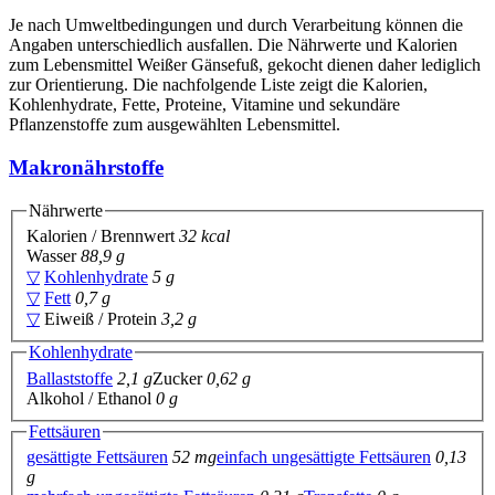
Je nach Umweltbedingungen und durch Verarbeitung können die
Angaben unterschiedlich ausfallen. Die Nährwerte und Kalorien
zum Lebensmittel Weißer Gänsefuß, gekocht dienen daher lediglich
zur Orientierung. Die nachfolgende Liste zeigt die Kalorien,
Kohlenhydrate, Fette, Proteine, Vitamine und sekundäre
Pflanzenstoffe zum ausgewählten Lebensmittel.
Makronährstoffe
Nährwerte
Kalorien / Brennwert
32 kcal
Wasser
88,9 g
▽
Kohlenhydrate
5 g
▽
Fett
0,7 g
▽
Eiweiß / Protein
3,2 g
Kohlenhydrate
Ballaststoffe
2,1 g
Zucker
0,62 g
Alkohol / Ethanol
0 g
Fettsäuren
gesättigte Fettsäuren
52 mg
einfach ungesättigte Fettsäuren
0,13
g