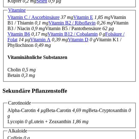
Kupfer
0,2 mg
Selen
0,9 µg
Vitamine
Vitamin C / Ascorbinsäure
37 mg
Vitamin E
1,85 mg
Vitamin
B1 / Thiamin
0,1 mg
Vitamin B2 / Riboflavin
0,26 mg
Vitamin
B3 / Niacin
0,9 mg
Vitamin B5 / Pantothensäure
62 µg
Vitamin B6
0,17 mg
Vitamin B12 / Cobalamin
0 g
Folsäure /
Folat
14 µg
Vitamin A
0,39 mg
Vitamin D
0 g
Vitamin K1 /
Phyllochinon
0,49 mg
Vitaminähnliche Substanzen
Cholin
0,5 mg
Betain
0,3 mg
Sekundäre Pflanzenstoffe
Carotinoide
Alpha-Carotin
4 µg
Beta-Carotin
4,69 mg
Beta-Cryptoxanthin
0
g
Lycopin
0 g
Lutein + Zeaxanthin
1,86 mg
Alkaloide
Coffein
0 g