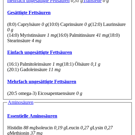
mehrfach ungesättigte Fettsäuren
0,31 g
Transfette
0 g
Gesättigte Fettsäuren
(8:0) Caprylsäure
0 g
(10:0) Caprinsäure
0 g
(12:0) Laurinsäure
0 g
(14:0) Myristinsäure
1 mg
(16:0) Palmitinsäure
41 mg
(18:0)
Stearinsäure
4 mg
Einfach ungesättigte Fettsäuren
(16:1) Palmitoleinsäure
1 mg
(18:1) Ölsäure
0,1 g
(20:1) Gadoleinsäure
11 mg
Mehrfach ungesättigte Fettsäuren
(20:5 omega-3) Eicosapentaensäure
0 g
Aminosäuren
Essentielle Aminosäuren
Histidin
88 mg
Isoleucin
0,19 g
Leucin
0,27 g
Lysin
0,27
g
Methionin
37 mg