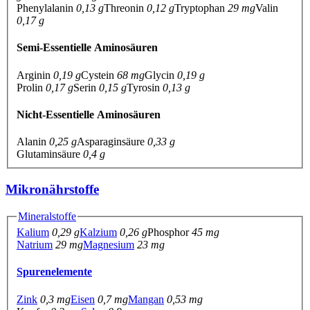
Phenylalanin
0,13 g
Threonin
0,12 g
Tryptophan
29 mg
Valin
0,17 g
Semi-Essentielle Aminosäuren
Arginin
0,19 g
Cystein
68 mg
Glycin
0,19 g
Prolin
0,17 g
Serin
0,15 g
Tyrosin
0,13 g
Nicht-Essentielle Aminosäuren
Alanin
0,25 g
Asparaginsäure
0,33 g
Glutaminsäure
0,4 g
Mikronährstoffe
Mineralstoffe
Kalium
0,29 g
Kalzium
0,26 g
Phosphor
45 mg
Natrium
29 mg
Magnesium
23 mg
Spurenelemente
Zink
0,3 mg
Eisen
0,7 mg
Mangan
0,53 mg