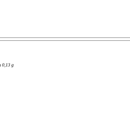
n
0,13 g