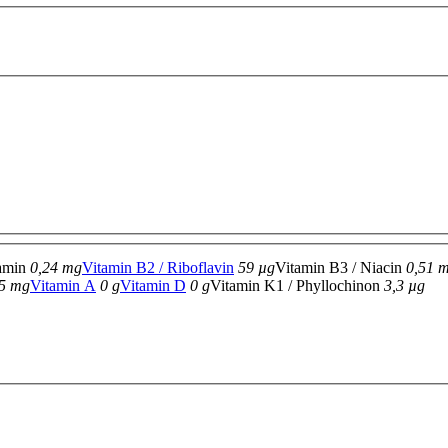
iamin
0,24 mg
Vitamin B2 / Riboflavin
59 µg
Vitamin B3 / Niacin
0,51 
15 mg
Vitamin A
0 g
Vitamin D
0 g
Vitamin K1 / Phyllochinon
3,3 µg