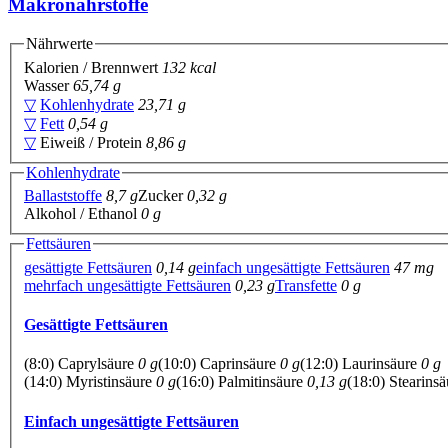
Makronährstoffe
Nährwerte
Kalorien / Brennwert
132 kcal
Wasser
65,74 g
▽
Kohlenhydrate
23,71 g
▽
Fett
0,54 g
▽
Eiweiß / Protein
8,86 g
Kohlenhydrate
Ballaststoffe
8,7 g
Zucker
0,32 g
Alkohol / Ethanol
0 g
Fettsäuren
gesättigte Fettsäuren
0,14 g
einfach ungesättigte Fettsäuren
47 mg
mehrfach ungesättigte Fettsäuren
0,23 g
Transfette
0 g
Gesättigte Fettsäuren
(8:0) Caprylsäure
0 g
(10:0) Caprinsäure
0 g
(12:0) Laurinsäure
0 g
(14:0) Myristinsäure
0 g
(16:0) Palmitinsäure
0,13 g
(18:0) Stearins
Einfach ungesättigte Fettsäuren