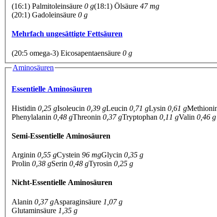
(16:1) Palmitoleinsäure
0 g
(18:1) Ölsäure
47 mg
(20:1) Gadoleinsäure
0 g
Mehrfach ungesättigte Fettsäuren
(20:5 omega-3) Eicosapentaensäure
0 g
Aminosäuren
Essentielle Aminosäuren
Histidin
0,25 g
Isoleucin
0,39 g
Leucin
0,71 g
Lysin
0,61 g
Methioni
Phenylalanin
0,48 g
Threonin
0,37 g
Tryptophan
0,11 g
Valin
0,46 g
Semi-Essentielle Aminosäuren
Arginin
0,55 g
Cystein
96 mg
Glycin
0,35 g
Prolin
0,38 g
Serin
0,48 g
Tyrosin
0,25 g
Nicht-Essentielle Aminosäuren
Alanin
0,37 g
Asparaginsäure
1,07 g
Glutaminsäure
1,35 g