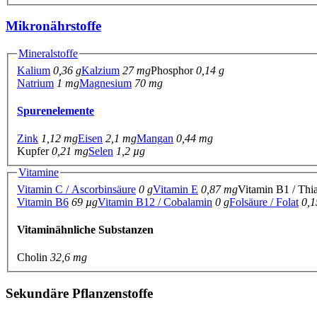
Mikronährstoffe
Mineralstoffe
Kalium
0,36 g
Kalzium
27 mg
Phosphor
0,14 g
Natrium
1 mg
Magnesium
70 mg
Spurenelemente
Zink
1,12 mg
Eisen
2,1 mg
Mangan
0,44 mg
Kupfer
0,21 mg
Selen
1,2 µg
Vitamine
Vitamin C / Ascorbinsäure
0 g
Vitamin E
0,87 mg
Vitamin B1 / Th
Vitamin B6
69 µg
Vitamin B12 / Cobalamin
0 g
Folsäure / Folat
0,
Vitaminähnliche Substanzen
Cholin
32,6 mg
Sekundäre Pflanzenstoffe