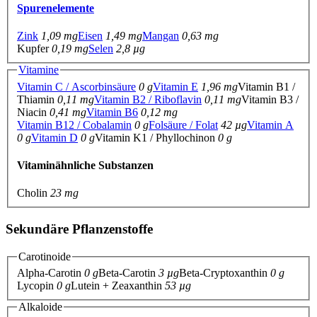
Spurenelemente
Zink
1,09 mg
Eisen
1,49 mg
Mangan
0,63 mg
Kupfer
0,19 mg
Selen
2,8 µg
Vitamine
Vitamin C / Ascorbinsäure
0 g
Vitamin E
1,96 mg
Vitamin B1 /
Thiamin
0,11 mg
Vitamin B2 / Riboflavin
0,11 mg
Vitamin B3 /
Niacin
0,41 mg
Vitamin B6
0,12 mg
Vitamin B12 / Cobalamin
0 g
Folsäure / Folat
42 µg
Vitamin A
0 g
Vitamin D
0 g
Vitamin K1 / Phyllochinon
0 g
Vitaminähnliche Substanzen
Cholin
23 mg
Sekundäre Pflanzenstoffe
Carotinoide
Alpha-Carotin
0 g
Beta-Carotin
3 µg
Beta-Cryptoxanthin
0 g
Lycopin
0 g
Lutein + Zeaxanthin
53 µg
Alkaloide