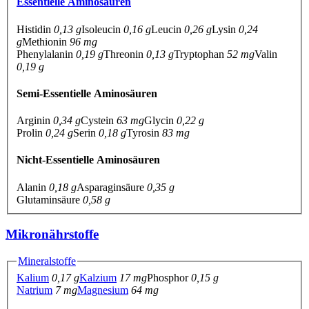
Essentielle Aminosäuren
Histidin
0,13 g
Isoleucin
0,16 g
Leucin
0,26 g
Lysin
0,24
g
Methionin
96 mg
Phenylalanin
0,19 g
Threonin
0,13 g
Tryptophan
52 mg
Valin
0,19 g
Semi-Essentielle Aminosäuren
Arginin
0,34 g
Cystein
63 mg
Glycin
0,22 g
Prolin
0,24 g
Serin
0,18 g
Tyrosin
83 mg
Nicht-Essentielle Aminosäuren
Alanin
0,18 g
Asparaginsäure
0,35 g
Glutaminsäure
0,58 g
Mikronährstoffe
Mineralstoffe
Kalium
0,17 g
Kalzium
17 mg
Phosphor
0,15 g
Natrium
7 mg
Magnesium
64 mg