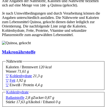
Alle Angaben der Nährstoffe, Kalorien und Nährwerte beziehen
sich auf eine Menge von
Quinoa (gekocht).
100 g
Je nach Umweltbedingungen und durch Verarbeitung können die
Angaben unterschiedlich ausfallen. Die Nährwerte und Kalorien
zum Lebensmittel Quinoa, gekocht dienen daher lediglich zur
Orientierung. Die nachfolgende Liste zeigt die Kalorien,
Kohlenhydrate, Fette, Proteine, Vitamine und sekundäre
Pflanzenstoffe zum ausgewählten Lebensmittel.
Makronährstoffe
Nährwerte
Kalorien / Brennwert
120 kcal
Wasser
71,61 g
▽
Kohlenhydrate
21,3 g
▽
Fett
1,92 g
▽
Eiweiß / Protein
4,4 g
Kohlenhydrate
Ballaststoffe
2,8 g
Zucker
0,87 g
Stärke
17,63 g
Alkohol / Ethanol
0 g