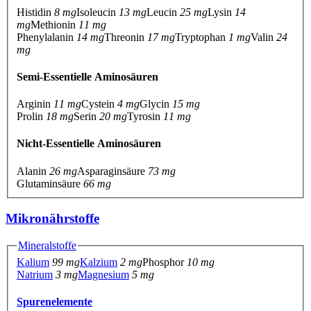
Histidin
8 mg
Isoleucin
13 mg
Leucin
25 mg
Lysin
14
mg
Methionin
11 mg
Phenylalanin
14 mg
Threonin
17 mg
Tryptophan
1 mg
Valin
24
mg
Semi-Essentielle Aminosäuren
Arginin
11 mg
Cystein
4 mg
Glycin
15 mg
Prolin
18 mg
Serin
20 mg
Tyrosin
11 mg
Nicht-Essentielle Aminosäuren
Alanin
26 mg
Asparaginsäure
73 mg
Glutaminsäure
66 mg
Mikronährstoffe
Mineralstoffe
Kalium
99 mg
Kalzium
2 mg
Phosphor
10 mg
Natrium
3 mg
Magnesium
5 mg
Spurenelemente