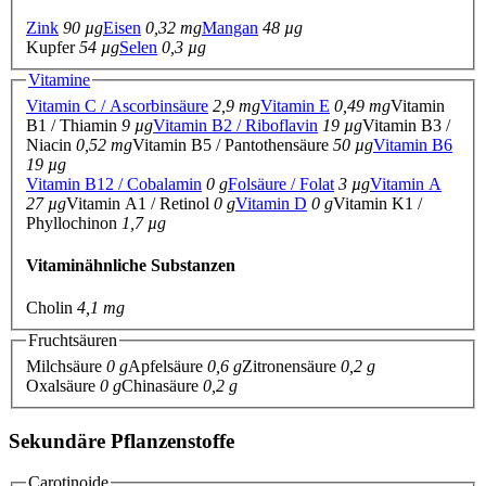
Zink
90 µg
Eisen
0,32 mg
Mangan
48 µg
Kupfer
54 µg
Selen
0,3 µg
Vitamine
Vitamin C / Ascorbinsäure
2,9 mg
Vitamin E
0,49 mg
Vitamin
B1 / Thiamin
9 µg
Vitamin B2 / Riboflavin
19 µg
Vitamin B3 /
Niacin
0,52 mg
Vitamin B5 / Pantothensäure
50 µg
Vitamin B6
19 µg
Vitamin B12 / Cobalamin
0 g
Folsäure / Folat
3 µg
Vitamin A
27 µg
Vitamin A1 / Retinol
0 g
Vitamin D
0 g
Vitamin K1 /
Phyllochinon
1,7 µg
Vitaminähnliche Substanzen
Cholin
4,1 mg
Fruchtsäuren
Milchsäure
0 g
Apfelsäure
0,6 g
Zitronensäure
0,2 g
Oxalsäure
0 g
Chinasäure
0,2 g
Sekundäre Pflanzenstoffe
Carotinoide