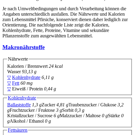
Je nach Umweltbedingungen und durch Verarbeitung können die
Angaben unterschiedlich ausfallen. Die Nährwerte und Kalorien
zum Lebensmittel Pfirsiche, konserviert dienen daher lediglich zur
Orientierung. Die nachfolgende Liste zeigt die Kalorien,
Kohlenhydrate, Fette, Proteine, Vitamine und sekundäre
Pflanzenstoffe zum ausgewählten Lebensmittel.
Makronährstoffe
Nährwerte
Kalorien / Brennwert
24 kcal
Wasser
93,13 g
▽
Kohlenhydrate
6,11 g
▽
Fett
60 mg
▽
Eiweiß / Protein
0,44 g
Kohlenhydrate
Ballaststoffe
1,3 g
Zucker
4,81 g
Traubenzucker / Glukose
3,2
g
Fruchtzucker / Fruktose
3 g
Sorbit
0,3 g
Kristallzucker / Sucrose
6 g
Malzzucker / Maltose
0 g
Stärke
0
g
Alkohol / Ethanol
0 g
Fettsäuren