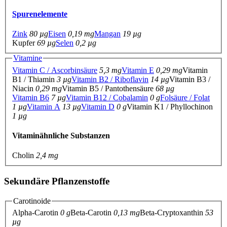
Spurenelemente
Zink
80 µg
Eisen
0,19 mg
Mangan
19 µg
Kupfer
69 µg
Selen
0,2 µg
Vitamine
Vitamin C / Ascorbinsäure
5,3 mg
Vitamin E
0,29 mg
Vitamin
B1 / Thiamin
3 µg
Vitamin B2 / Riboflavin
14 µg
Vitamin B3 /
Niacin
0,29 mg
Vitamin B5 / Pantothensäure
68 µg
Vitamin B6
7 µg
Vitamin B12 / Cobalamin
0 g
Folsäure / Folat
1 µg
Vitamin A
13 µg
Vitamin D
0 g
Vitamin K1 / Phyllochinon
1 µg
Vitaminähnliche Substanzen
Cholin
2,4 mg
Sekundäre Pflanzenstoffe
Carotinoide
Alpha-Carotin
0 g
Beta-Carotin
0,13 mg
Beta-Cryptoxanthin
53
µg