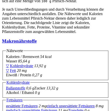
sich auf eine Menge von
Pfirsich-Nektar.
100 g
Je nach Umweltbedingungen und durch Verarbeitung können die
Angaben unterschiedlich ausfallen. Die Nährwerte und Kalorien
zum Lebensmittel Pfirsich-Nektar dienen daher lediglich zur
Orientierung. Die nachfolgende Liste zeigt die Kalorien,
Kohlenhydrate, Fette, Proteine, Vitamine und sekundäre
Pflanzenstoffe zum ausgewählten Lebensmittel.
Makronährstoffe
Nährwerte
Kalorien / Brennwert
54 kcal
Wasser
85,64 g
▽
Kohlenhydrate
13,92 g
▽
Fett
20 mg
Eiweiß / Protein
0,27 g
Kohlenhydrate
Ballaststoffe
0,6 g
Zucker
13,32 g
Alkohol / Ethanol
0 g
Fettsäuren
gesättigte Fettsäuren
2 mg
einfach ungesättigte Fettsäuren
8 mg
mehrfach ungesättigte Fettsäuren
11 mg
Transfette
0 g