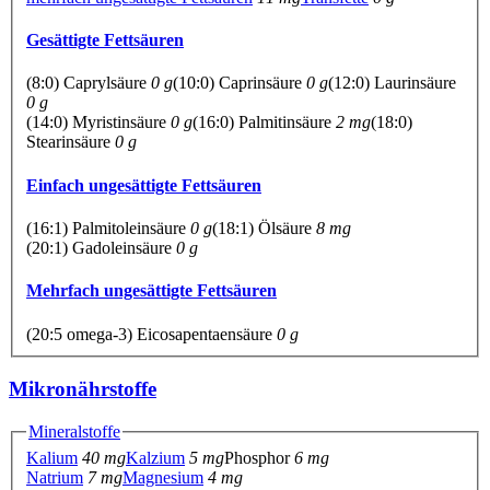
Gesättigte Fettsäuren
(8:0) Caprylsäure
0 g
(10:0) Caprinsäure
0 g
(12:0) Laurinsäure
0 g
(14:0) Myristinsäure
0 g
(16:0) Palmitinsäure
2 mg
(18:0)
Stearinsäure
0 g
Einfach ungesättigte Fettsäuren
(16:1) Palmitoleinsäure
0 g
(18:1) Ölsäure
8 mg
(20:1) Gadoleinsäure
0 g
Mehrfach ungesättigte Fettsäuren
(20:5 omega-3) Eicosapentaensäure
0 g
Mikronährstoffe
Mineralstoffe
Kalium
40 mg
Kalzium
5 mg
Phosphor
6 mg
Natrium
7 mg
Magnesium
4 mg