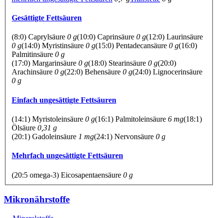
Gesättigte Fettsäuren
(8:0) Caprylsäure
0 g
(10:0) Caprinsäure
0 g
(12:0) Laurinsäure
0 g
(14:0) Myristinsäure
0 g
(15:0) Pentadecansäure
0 g
(16:0)
Palmitinsäure
0 g
(17:0) Margarinsäure
0 g
(18:0) Stearinsäure
0 g
(20:0)
Arachinsäure
0 g
(22:0) Behensäure
0 g
(24:0) Lignocerinsäure
0 g
Einfach ungesättigte Fettsäuren
(14:1) Myristoleinsäure
0 g
(16:1) Palmitoleinsäure
6 mg
(18:1)
Ölsäure
0,31 g
(20:1) Gadoleinsäure
1 mg
(24:1) Nervonsäure
0 g
Mehrfach ungesättigte Fettsäuren
(20:5 omega-3) Eicosapentaensäure
0 g
Mikronährstoffe