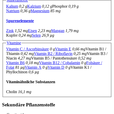
Mineralstoffe
Kalium
0,2 g
Kalzium
0,12 g
Phosphor
0,19 g
Natrium
0,36 g
Magnesium
85 mg
Spurenelemente
Zink
1,52 mg
Eisen
2,23 mg
Mangan
1,79 mg
Kupfer
0,24 mg
Selen
26,9 µg
Vitamine
Vitamin C / Ascorbinsäure
0 g
Vitamin E
0,66 mg
Vitamin B1 /
Thiamin
0,42 mg
Vitamin B2 / Riboflavin
0,25 mg
Vitamin B3 /
Niacin
4,27 mg
Vitamin B5 / Pantothensäure
0,52 mg
Vitamin B6
0,18 mg
Vitamin B12 / Cobalamin
0 g
Folsäure /
Folat
81 µg
Vitamin A
0 g
Vitamin D
0 g
Vitamin K1 /
Phyllochinon
0,6 µg
Vitaminähnliche Substanzen
Cholin
16,1 mg
Sekundäre Pflanzenstoffe