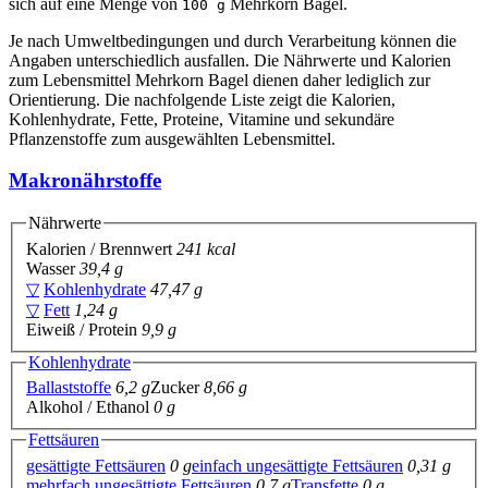
sich auf eine Menge von
Mehrkorn Bagel.
100 g
Je nach Umweltbedingungen und durch Verarbeitung können die
Angaben unterschiedlich ausfallen. Die Nährwerte und Kalorien
zum Lebensmittel Mehrkorn Bagel dienen daher lediglich zur
Orientierung. Die nachfolgende Liste zeigt die Kalorien,
Kohlenhydrate, Fette, Proteine, Vitamine und sekundäre
Pflanzenstoffe zum ausgewählten Lebensmittel.
Makronährstoffe
Nährwerte
Kalorien / Brennwert
241 kcal
Wasser
39,4 g
▽
Kohlenhydrate
47,47 g
▽
Fett
1,24 g
Eiweiß / Protein
9,9 g
Kohlenhydrate
Ballaststoffe
6,2 g
Zucker
8,66 g
Alkohol / Ethanol
0 g
Fettsäuren
gesättigte Fettsäuren
0 g
einfach ungesättigte Fettsäuren
0,31 g
mehrfach ungesättigte Fettsäuren
0,7 g
Transfette
0 g