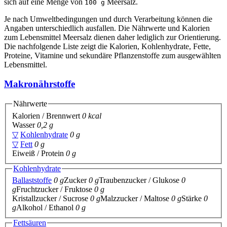
sich auf eine Menge von
Meersalz.
100 g
Je nach Umweltbedingungen und durch Verarbeitung können die
Angaben unterschiedlich ausfallen. Die Nährwerte und Kalorien
zum Lebensmittel Meersalz dienen daher lediglich zur Orientierung.
Die nachfolgende Liste zeigt die Kalorien, Kohlenhydrate, Fette,
Proteine, Vitamine und sekundäre Pflanzenstoffe zum ausgewählten
Lebensmittel.
Makronährstoffe
Nährwerte
Kalorien / Brennwert
0 kcal
Wasser
0,2 g
▽
Kohlenhydrate
0 g
▽
Fett
0 g
Eiweiß / Protein
0 g
Kohlenhydrate
Ballaststoffe
0 g
Zucker
0 g
Traubenzucker / Glukose
0
g
Fruchtzucker / Fruktose
0 g
Kristallzucker / Sucrose
0 g
Malzzucker / Maltose
0 g
Stärke
0
g
Alkohol / Ethanol
0 g
Fettsäuren