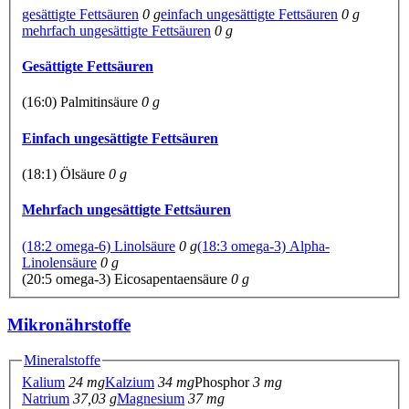
gesättigte Fettsäuren
0 g
einfach ungesättigte Fettsäuren
0 g
mehrfach ungesättigte Fettsäuren
0 g
Gesättigte Fettsäuren
(16:0) Palmitinsäure
0 g
Einfach ungesättigte Fettsäuren
(18:1) Ölsäure
0 g
Mehrfach ungesättigte Fettsäuren
(18:2 omega-6) Linolsäure
0 g
(18:3 omega-3) Alpha-
Linolensäure
0 g
(20:5 omega-3) Eicosapentaensäure
0 g
Mikronährstoffe
Mineralstoffe
Kalium
24 mg
Kalzium
34 mg
Phosphor
3 mg
Natrium
37,03 g
Magnesium
37 mg