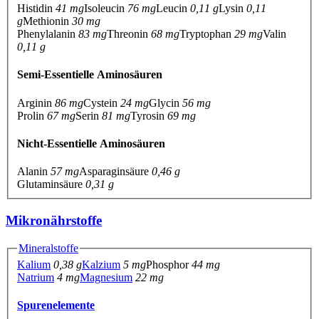
Histidin
41 mg
Isoleucin
76 mg
Leucin
0,11 g
Lysin
0,11
g
Methionin
30 mg
Phenylalanin
83 mg
Threonin
68 mg
Tryptophan
29 mg
Valin
0,11 g
Semi-Essentielle Aminosäuren
Arginin
86 mg
Cystein
24 mg
Glycin
56 mg
Prolin
67 mg
Serin
81 mg
Tyrosin
69 mg
Nicht-Essentielle Aminosäuren
Alanin
57 mg
Asparaginsäure
0,46 g
Glutaminsäure
0,31 g
Mikronährstoffe
Mineralstoffe
Kalium
0,38 g
Kalzium
5 mg
Phosphor
44 mg
Natrium
4 mg
Magnesium
22 mg
Spurenelemente