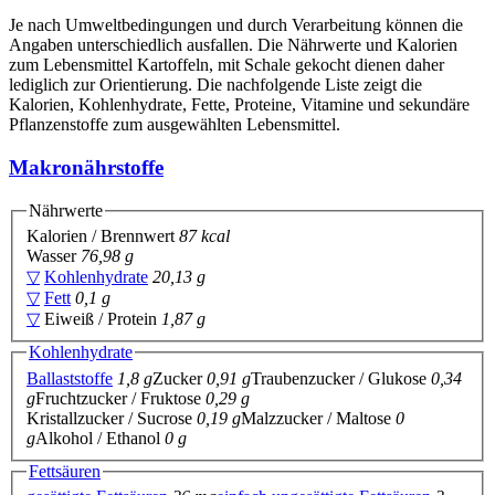
Je nach Umweltbedingungen und durch Verarbeitung können die
Angaben unterschiedlich ausfallen. Die Nährwerte und Kalorien
zum Lebensmittel Kartoffeln, mit Schale gekocht dienen daher
lediglich zur Orientierung. Die nachfolgende Liste zeigt die
Kalorien, Kohlenhydrate, Fette, Proteine, Vitamine und sekundäre
Pflanzenstoffe zum ausgewählten Lebensmittel.
Makronährstoffe
Nährwerte
Kalorien / Brennwert
87 kcal
Wasser
76,98 g
▽
Kohlenhydrate
20,13 g
▽
Fett
0,1 g
▽
Eiweiß / Protein
1,87 g
Kohlenhydrate
Ballaststoffe
1,8 g
Zucker
0,91 g
Traubenzucker / Glukose
0,34
g
Fruchtzucker / Fruktose
0,29 g
Kristallzucker / Sucrose
0,19 g
Malzzucker / Maltose
0
g
Alkohol / Ethanol
0 g
Fettsäuren