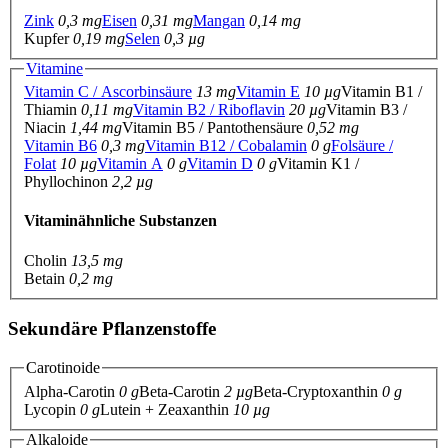
Zink
0,3 mg
Eisen
0,31 mg
Mangan
0,14 mg
Kupfer
0,19 mg
Selen
0,3 µg
Vitamine
Vitamin C / Ascorbinsäure
13 mg
Vitamin E
10 µg
Vitamin B1 /
Thiamin
0,11 mg
Vitamin B2 / Riboflavin
20 µg
Vitamin B3 /
Niacin
1,44 mg
Vitamin B5 / Pantothensäure
0,52 mg
Vitamin B6
0,3 mg
Vitamin B12 / Cobalamin
0 g
Folsäure /
Folat
10 µg
Vitamin A
0 g
Vitamin D
0 g
Vitamin K1 /
Phyllochinon
2,2 µg
Vitaminähnliche Substanzen
Cholin
13,5 mg
Betain
0,2 mg
Sekundäre Pflanzenstoffe
Carotinoide
Alpha-Carotin
0 g
Beta-Carotin
2 µg
Beta-Cryptoxanthin
0 g
Lycopin
0 g
Lutein + Zeaxanthin
10 µg
Alkaloide