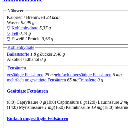
Nährwerte
Kalorien / Brennwert
23 kcal
Wasser
92,99 g
▽
Kohlenhydrate
5,37 g
▽
Fett
0,14 g
▽
Eiweiß / Protein
0,58 g
Kohlenhydrate
Ballaststoffe
1,8 g
Zucker
2,46 g
Alkohol / Ethanol
0 g
Fettsäuren
gesättigte Fettsäuren
25 mg
einfach ungesättigte Fettsäuren
6 mg
mehrfach ungesättigte Fettsäuren
65 mg
Transfette
0 g
Gesättigte Fettsäuren
(8:0) Caprylsäure
0 g
(10:0) Caprinsäure
0 g
(12:0) Laurinsäure
2 m
(14:0) Myristinsäure
1 mg
(16:0) Palmitinsäure
19 mg
(18:0) Steari
Einfach ungesättigte Fettsäuren