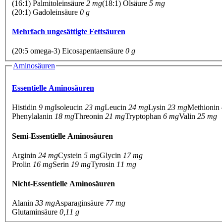
(16:1) Palmitoleinsäure
2 mg
(18:1) Ölsäure
5 mg
(20:1) Gadoleinsäure
0 g
Mehrfach ungesättigte Fettsäuren
(20:5 omega-3) Eicosapentaensäure
0 g
Aminosäuren
Essentielle Aminosäuren
Histidin
9 mg
Isoleucin
23 mg
Leucin
24 mg
Lysin
23 mg
Methionin
Phenylalanin
18 mg
Threonin
21 mg
Tryptophan
6 mg
Valin
25 mg
Semi-Essentielle Aminosäuren
Arginin
24 mg
Cystein
5 mg
Glycin
17 mg
Prolin
16 mg
Serin
19 mg
Tyrosin
11 mg
Nicht-Essentielle Aminosäuren
Alanin
33 mg
Asparaginsäure
77 mg
Glutaminsäure
0,11 g