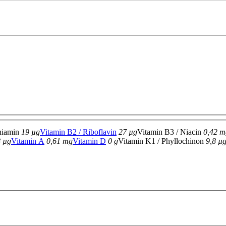
hiamin
19 µg
Vitamin B2 / Riboflavin
27 µg
Vitamin B3 / Niacin
0,42 m
8 µg
Vitamin A
0,61 mg
Vitamin D
0 g
Vitamin K1 / Phyllochinon
9,8 µ