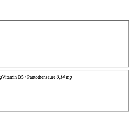
g
Vitamin B5 / Pantothensäure
0,14 mg
g