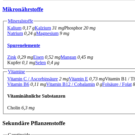
Mikronährstoffe
Mineralstoffe
Kalium
0,17 g
Kalzium
31 mg
Phosphor
20 mg
Natrium
0,24 g
Magnesium
9 mg
Spurenelemente
Zink
0,29 mg
Eisen
0,52 mg
Mangan
0,45 mg
Kupfer
0,1 mg
Selen
0,4 µg
Vitamine
Vitamin C / Ascorbinsäure
2 mg
Vitamin E
0,73 mg
Vitamin B1 / T
Vitamin B6
0,11 mg
Vitamin B12 / Cobalamin
0 g
Folsäure / Folat
Vitaminähnliche Substanzen
Cholin
6,3 mg
Sekundäre Pflanzenstoffe
Carotinoide