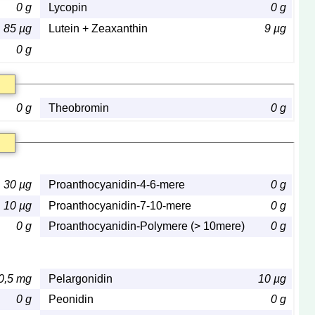
0 g
Lycopin
0 g
85 µg
Lutein + Zeaxanthin
9 µg
0 g
0 g
Theobromin
0 g
30 µg
Proanthocyanidin-4-6-mere
0 g
10 µg
Proanthocyanidin-7-10-mere
0 g
0 g
Proanthocyanidin-Polymere (> 10mere)
0 g
0,5 mg
Pelargonidin
10 µg
0 g
Peonidin
0 g