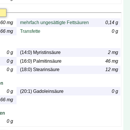
60 mg
mehrfach ungesättigte Fettsäuren
0,14 g
66 mg
Transfette
0 g
0 g
(14:0) Myristinsäure
2 mg
0 g
(16:0) Palmitinsäure
46 mg
0 g
(18:0) Stearinsäure
12 mg
en
0 g
(20:1) Gadoleinsäure
0 g
66 mg
ren
0 g