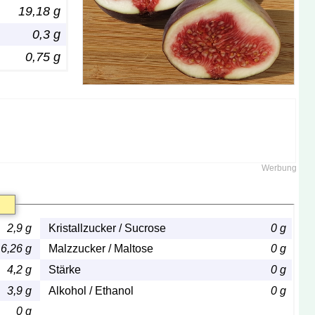
19,18 g
0,3 g
0,75 g
2,9 g
Kristallzucker / Sucrose
0 g
6,26 g
Malzzucker / Maltose
0 g
4,2 g
Stärke
0 g
3,9 g
Alkohol / Ethanol
0 g
0 g