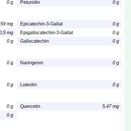
0 g
Petunidin
0 g
,59 mg
Epicatechin-3-Gallat
0 g
0,5 mg
Epigallocatechin-3-Gallat
0 g
0 g
Gallocatechin
0 g
0 g
Naringenin
0 g
0 g
Luteolin
0 g
0 g
Quercetin
5,47 mg
0 g