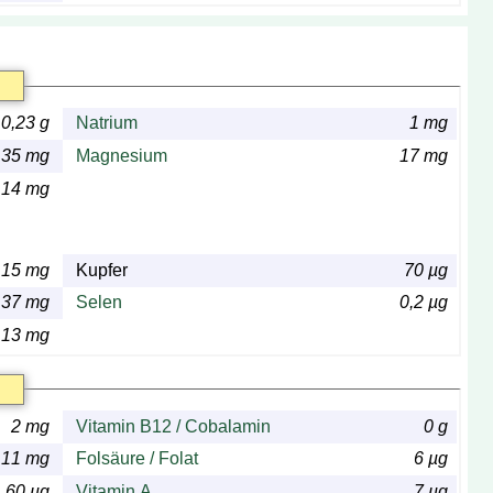
0,23 g
Natrium
1 mg
35 mg
Magnesium
17 mg
14 mg
,15 mg
Kupfer
70 µg
,37 mg
Selen
0,2 µg
,13 mg
2 mg
Vitamin B12 / Cobalamin
0 g
,11 mg
Folsäure / Folat
6 µg
60 µg
Vitamin A
7 µg