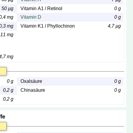
50 µg
Vitamin A1 / Retinol
0 g
0,4 mg
Vitamin D
0 g
0,3 mg
Vitamin K1 / Phyllochinon
4,7 µg
,11 mg
4,7 mg
0 g
Oxalsäure
0 g
0,2 g
Chinasäure
0 g
0,2 g
fe