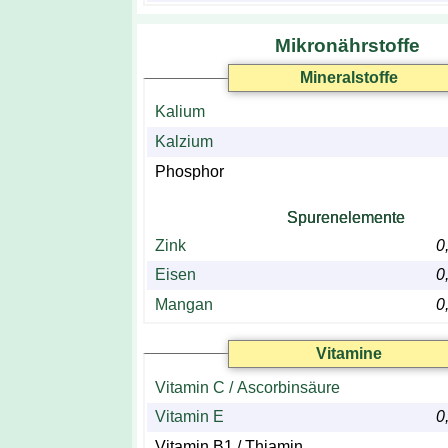
Mikronährstoffe
Mineralstoffe
Kalium
Kalzium
Phosphor
Spurenelemente
Zink
0
Eisen
0
Mangan
0
Vitamine
Vitamin C / Ascorbinsäure
Vitamin E
0
Vitamin B1 / Thiamin