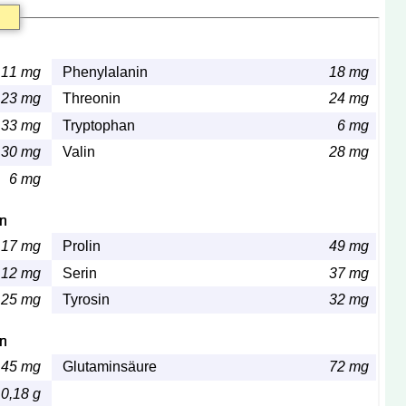
11 mg
Phenylalanin
18 mg
23 mg
Threonin
24 mg
33 mg
Tryptophan
6 mg
30 mg
Valin
28 mg
6 mg
en
17 mg
Prolin
49 mg
12 mg
Serin
37 mg
25 mg
Tyrosin
32 mg
en
45 mg
Glutaminsäure
72 mg
0,18 g