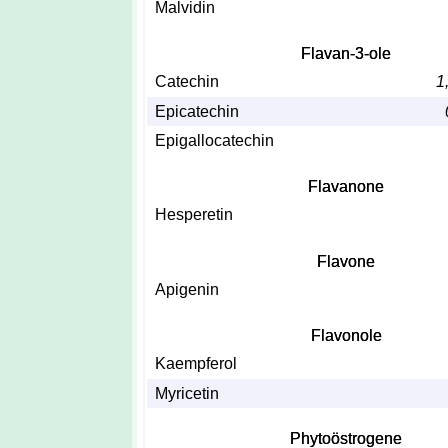
Malvidin
Flavan-3-ole
Catechin
1
Epicatechin
Epigallocatechin
Flavanone
Hesperetin
Flavone
Apigenin
Flavonole
Kaempferol
Myricetin
Phytoöstrogene