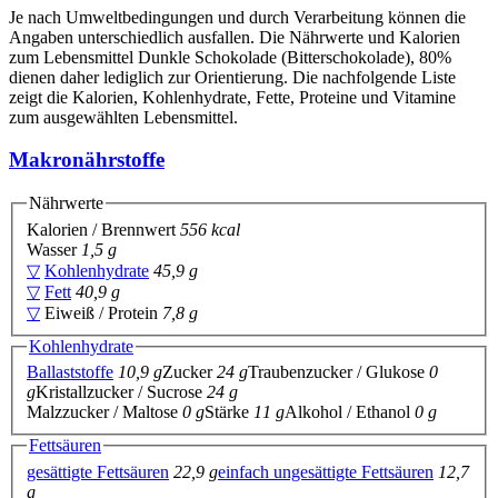
Je nach Umweltbedingungen und durch Verarbeitung können die
Angaben unterschiedlich ausfallen. Die Nährwerte und Kalorien
zum Lebensmittel Dunkle Schokolade (Bitterschokolade), 80%
dienen daher lediglich zur Orientierung. Die nachfolgende Liste
zeigt die Kalorien, Kohlenhydrate, Fette, Proteine und Vitamine
zum ausgewählten Lebensmittel.
Makronährstoffe
Nährwerte
Kalorien / Brennwert
556 kcal
Wasser
1,5 g
▽
Kohlenhydrate
45,9 g
▽
Fett
40,9 g
▽
Eiweiß / Protein
7,8 g
Kohlenhydrate
Ballaststoffe
10,9 g
Zucker
24 g
Traubenzucker / Glukose
0
g
Kristallzucker / Sucrose
24 g
Malzzucker / Maltose
0 g
Stärke
11 g
Alkohol / Ethanol
0 g
Fettsäuren
gesättigte Fettsäuren
22,9 g
einfach ungesättigte Fettsäuren
12,7
g