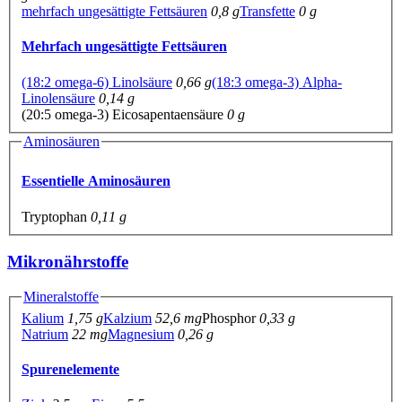
mehrfach ungesättigte Fettsäuren
0,8 g
Transfette
0 g
Mehrfach ungesättigte Fettsäuren
(18:2 omega-6) Linolsäure
0,66 g
(18:3 omega-3) Alpha-
Linolensäure
0,14 g
(20:5 omega-3) Eicosapentaensäure
0 g
Aminosäuren
Essentielle Aminosäuren
Tryptophan
0,11 g
Mikronährstoffe
Mineralstoffe
Kalium
1,75 g
Kalzium
52,6 mg
Phosphor
0,33 g
Natrium
22 mg
Magnesium
0,26 g
Spurenelemente