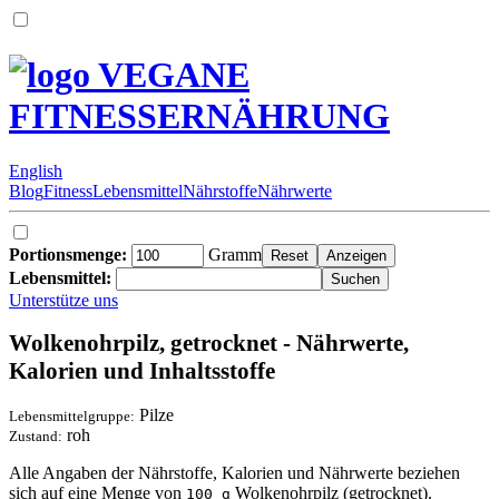
VEGANE
FITNESSERNÄHRUNG
English
Blog
Fitness
Lebensmittel
Nährstoffe
Nährwerte
Portionsmenge:
Gramm
Lebensmittel:
Unterstütze uns
Wolkenohrpilz, getrocknet - Nährwerte,
Kalorien und Inhaltsstoffe
Pilze
Lebensmittelgruppe:
roh
Zustand:
Alle Angaben der Nährstoffe, Kalorien und Nährwerte beziehen
sich auf eine Menge von
Wolkenohrpilz (getrocknet).
100 g