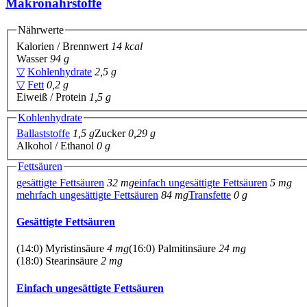
Makronährstoffe
Nährwerte
Kalorien / Brennwert
14 kcal
Wasser
94 g
▽
Kohlenhydrate
2,5 g
▽
Fett
0,2 g
Eiweiß / Protein
1,5 g
Kohlenhydrate
Ballaststoffe
1,5 g
Zucker
0,29 g
Alkohol / Ethanol
0 g
Fettsäuren
gesättigte Fettsäuren
32 mg
einfach ungesättigte Fettsäuren
5 mg
mehrfach ungesättigte Fettsäuren
84 mg
Transfette
0 g
Gesättigte Fettsäuren
(14:0) Myristinsäure
4 mg
(16:0) Palmitinsäure
24 mg
(18:0) Stearinsäure
2 mg
Einfach ungesättigte Fettsäuren