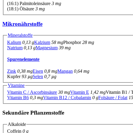
(16:1) Palmitoleinsäure
3 mg
(18:1) Ölsäure
3 mg
Mikronährstoffe
Mineralstoffe
Kalium
0,13 g
Kalzium
58 mg
Phosphor
28 mg
Natrium
0,13 g
Magnesium
39 mg
Spurenelemente
Zink
0,38 mg
Eisen
0,8 mg
Mangan
0,64 mg
Kupfer
93 µg
Selen
0,7 µg
Vitamine
Vitamin C / Ascorbinsäure
30 mg
Vitamin E
1,42 mg
Vitamin B1 /
Vitamin B6
0,3 mg
Vitamin B12 / Cobalamin
0 g
Folsäure / Folat
15
Sekundäre Pflanzenstoffe
Alkaloide
Coffein
0 g