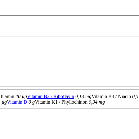
 Thiamin
40 µg
Vitamin B2 / Riboflavin
0,13 mg
Vitamin B3 / Niacin
0,5
 µg
Vitamin D
0 g
Vitamin K1 / Phyllochinon
0,34 mg