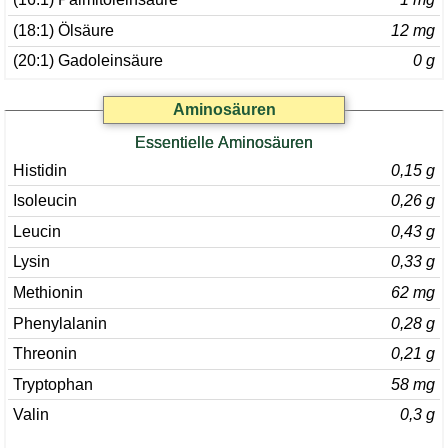
(18:1) Ölsäure
12 mg
(20:1) Gadoleinsäure
0 g
Aminosäuren
Essentielle Aminosäuren
Histidin
0,15 g
Isoleucin
0,26 g
Leucin
0,43 g
Lysin
0,33 g
Methionin
62 mg
Phenylalanin
0,28 g
Threonin
0,21 g
Tryptophan
58 mg
Valin
0,3 g