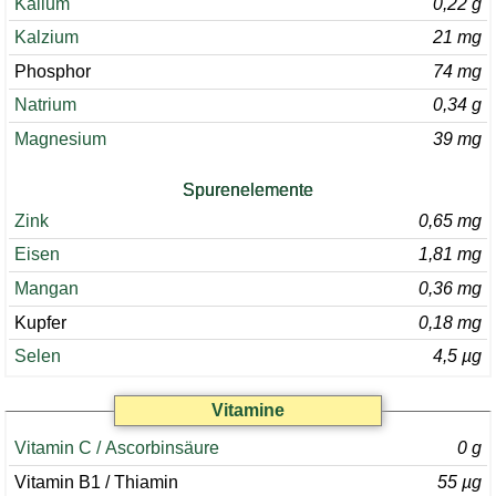
Kalium
0,22 g
Kalzium
21 mg
Phosphor
74 mg
Natrium
0,34 g
Magnesium
39 mg
Spurenelemente
Zink
0,65 mg
Eisen
1,81 mg
Mangan
0,36 mg
Kupfer
0,18 mg
Selen
4,5 µg
Vitamine
Vitamin C / Ascorbinsäure
0 g
Vitamin B1 / Thiamin
55 µg