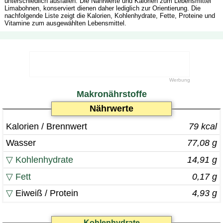
unterschiedlich ausfallen. Die Nährwerte und Kalorien zum Lebensmittel
Limabohnen, konserviert dienen daher lediglich zur Orientierung. Die
nachfolgende Liste zeigt die Kalorien, Kohlenhydrate, Fette, Proteine und
Vitamine zum ausgewählten Lebensmittel.
Makronährstoffe
Nährwerte
Kalorien / Brennwert
79 kcal
Wasser
77,08 g
▽
Kohlenhydrate
14,91 g
▽
Fett
0,17 g
▽
Eiweiß / Protein
4,93 g
Kohlenhydrate