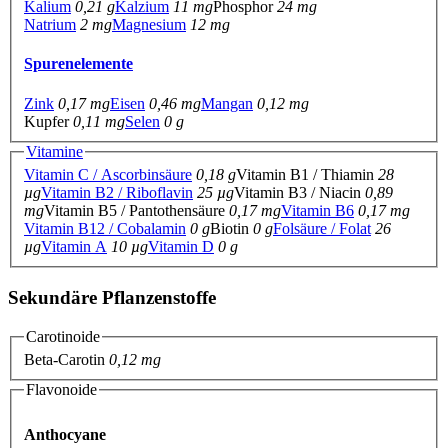
Kalium
0,21 g
Kalzium
11 mg
Phosphor
24 mg
Natrium
2 mg
Magnesium
12 mg
Spurenelemente
Zink
0,17 mg
Eisen
0,46 mg
Mangan
0,12 mg
Kupfer
0,11 mg
Selen
0 g
Vitamine
Vitamin C / Ascorbinsäure
0,18 g
Vitamin B1 / Thiamin
28
µg
Vitamin B2 / Riboflavin
25 µg
Vitamin B3 / Niacin
0,89
mg
Vitamin B5 / Pantothensäure
0,17 mg
Vitamin B6
0,17 mg
Vitamin B12 / Cobalamin
0 g
Biotin
0 g
Folsäure / Folat
26
µg
Vitamin A
10 µg
Vitamin D
0 g
Sekundäre Pflanzenstoffe
Carotinoide
Beta-Carotin
0,12 mg
Flavonoide
Anthocyane