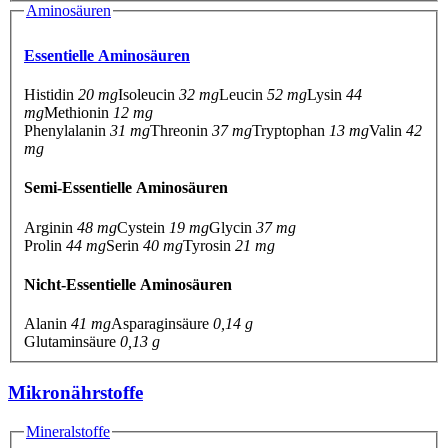
Aminosäuren
Essentielle Aminosäuren
Histidin
20 mg
Isoleucin
32 mg
Leucin
52 mg
Lysin
44
mg
Methionin
12 mg
Phenylalanin
31 mg
Threonin
37 mg
Tryptophan
13 mg
Valin
42
mg
Semi-Essentielle Aminosäuren
Arginin
48 mg
Cystein
19 mg
Glycin
37 mg
Prolin
44 mg
Serin
40 mg
Tyrosin
21 mg
Nicht-Essentielle Aminosäuren
Alanin
41 mg
Asparaginsäure
0,14 g
Glutaminsäure
0,13 g
Mikronährstoffe
Mineralstoffe