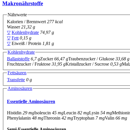
Makronährstoffe
Nährwerte
Kalorien / Brennwert
277 kcal
Wasser
21,32 g
▽
Kohlenhydrate
74,97 g
▽
Fett
0,15 g
▽
Eiweiß / Protein
1,81 g
Kohlenhydrate
Ballaststoffe
6,7 g
Zucker
66,47 g
Traubenzucker / Glukose
33,68 g
Fruchtzucker / Fruktose
31,95 g
Kristallzucker / Sucrose
0,53 g
Malz
Fettsäuren
Transfette
0 g
Aminosäuren
Essentielle Aminosäuren
Histidin
29 mg
Isoleucin
45 mg
Leucin
82 mg
Lysin
54 mg
Methioni
Phenylalanin
48 mg
Threonin
42 mg
Tryptophan
7 mg
Valin
66 mg
Semi-Essentielle Aminosäuren