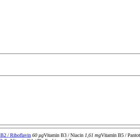
B2 / Riboflavin
60 µg
Vitamin B3 / Niacin
1,61 mg
Vitamin B5 / Panto