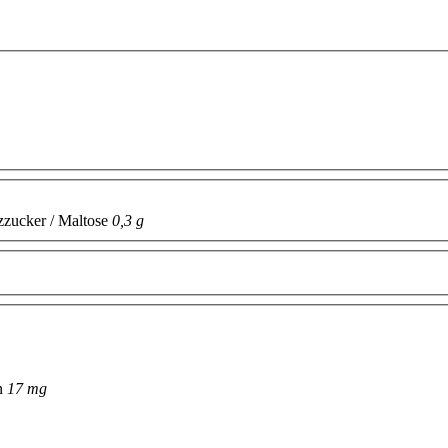
zucker / Maltose
0,3 g
n
17 mg