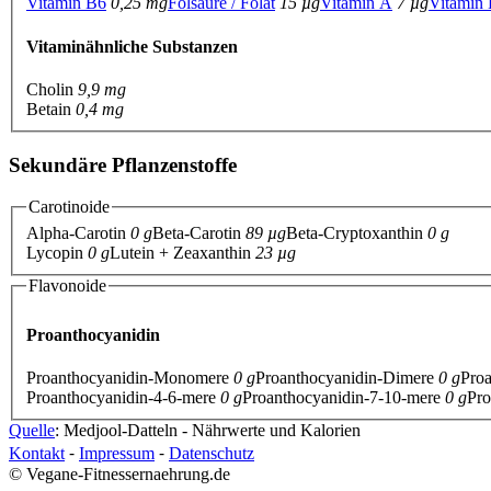
Vitamin B6
0,25 mg
Folsäure / Folat
15 µg
Vitamin A
7 µg
Vitamin
Vitaminähnliche Substanzen
Cholin
9,9 mg
Betain
0,4 mg
Sekundäre Pflanzenstoffe
Carotinoide
Alpha-Carotin
0 g
Beta-Carotin
89 µg
Beta-Cryptoxanthin
0 g
Lycopin
0 g
Lutein + Zeaxanthin
23 µg
Flavonoide
Proanthocyanidin
Proanthocyanidin-Monomere
0 g
Proanthocyanidin-Dimere
0 g
Pro
Proanthocyanidin-4-6-mere
0 g
Proanthocyanidin-7-10-mere
0 g
Pro
Quelle
: Medjool-Datteln - Nährwerte und Kalorien
Kontakt
⁃
Impressum
⁃
Datenschutz
© Vegane-Fitnessernaehrung.de