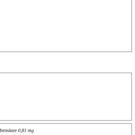
thensäure
0,81 mg