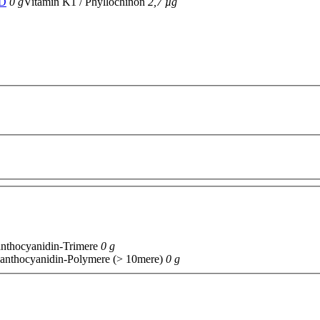
 D
0 g
Vitamin K1 / Phyllochinon
2,7 µg
anthocyanidin-Trimere
0 g
anthocyanidin-Polymere (> 10mere)
0 g