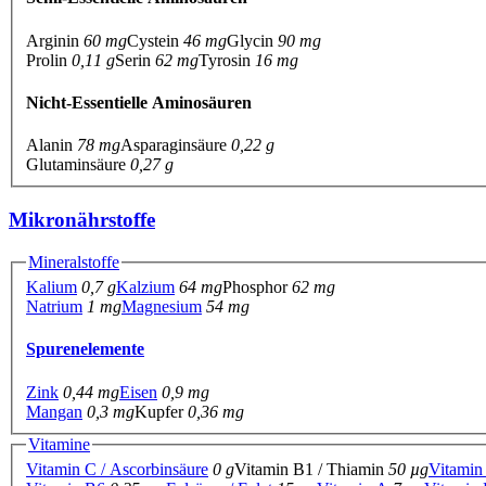
Arginin
60 mg
Cystein
46 mg
Glycin
90 mg
Prolin
0,11 g
Serin
62 mg
Tyrosin
16 mg
Nicht-Essentielle Aminosäuren
Alanin
78 mg
Asparaginsäure
0,22 g
Glutaminsäure
0,27 g
Mikronährstoffe
Mineralstoffe
Kalium
0,7 g
Kalzium
64 mg
Phosphor
62 mg
Natrium
1 mg
Magnesium
54 mg
Spurenelemente
Zink
0,44 mg
Eisen
0,9 mg
Mangan
0,3 mg
Kupfer
0,36 mg
Vitamine
Vitamin C / Ascorbinsäure
0 g
Vitamin B1 / Thiamin
50 µg
Vitamin 