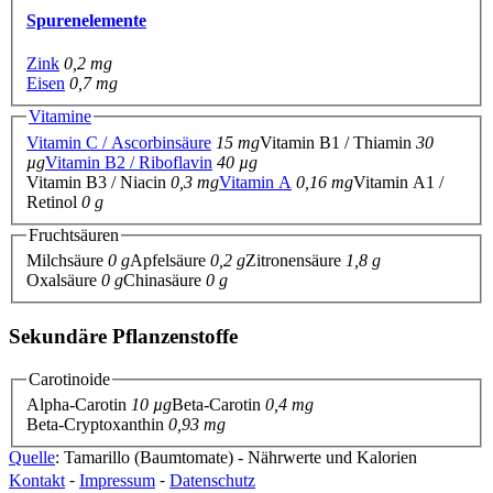
Spurenelemente
Zink
0,2 mg
Eisen
0,7 mg
Vitamine
Vitamin C / Ascorbinsäure
15 mg
Vitamin B1 / Thiamin
30
µg
Vitamin B2 / Riboflavin
40 µg
Vitamin B3 / Niacin
0,3 mg
Vitamin A
0,16 mg
Vitamin A1 /
Retinol
0 g
Fruchtsäuren
Milchsäure
0 g
Apfelsäure
0,2 g
Zitronensäure
1,8 g
Oxalsäure
0 g
Chinasäure
0 g
Sekundäre Pflanzenstoffe
Carotinoide
Alpha-Carotin
10 µg
Beta-Carotin
0,4 mg
Beta-Cryptoxanthin
0,93 mg
Quelle
: Tamarillo (Baumtomate) - Nährwerte und Kalorien
Kontakt
⁃
Impressum
⁃
Datenschutz