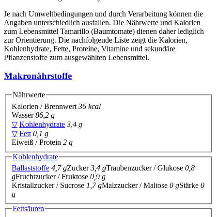
Je nach Umweltbedingungen und durch Verarbeitung können die
Angaben unterschiedlich ausfallen. Die Nährwerte und Kalorien
zum Lebensmittel Tamarillo (Baumtomate) dienen daher lediglich
zur Orientierung. Die nachfolgende Liste zeigt die Kalorien,
Kohlenhydrate, Fette, Proteine, Vitamine und sekundäre
Pflanzenstoffe zum ausgewählten Lebensmittel.
Makronährstoffe
Nährwerte
Kalorien / Brennwert
36 kcal
Wasser
86,2 g
▽
Kohlenhydrate
3,4 g
▽
Fett
0,1 g
Eiweiß / Protein
2 g
Kohlenhydrate
Ballaststoffe
4,7 g
Zucker
3,4 g
Traubenzucker / Glukose
0,8
g
Fruchtzucker / Fruktose
0,9 g
Kristallzucker / Sucrose
1,7 g
Malzzucker / Maltose
0 g
Stärke
0
g
Fettsäuren